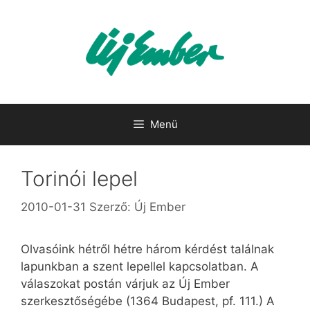
Kilépés
a
tartalomba
Menü
Torinói lepel
2010-01-31
Szerző:
Új Ember
Olvasóink hétről hétre három kérdést találnak
lapunkban a szent lepellel kapcsolatban. A
válaszokat postán várjuk az Új Ember
szerkesztőségébe (1364 Budapest, pf. 111.) A