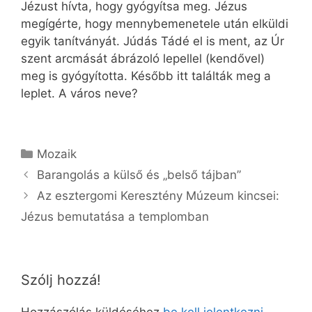
Jézust hívta, hogy gyógyítsa meg. Jézus
megígérte, hogy mennybemenetele után elküldi
egyik tanítványát. Júdás Tádé el is ment, az Úr
szent arcmását ábrázoló lepellel (kendővel)
meg is gyógyította. Később itt találták meg a
leplet. A város neve?
Kategória
Mozaik
Barangolás a külső és „belső tájban”
Az esztergomi Keresztény Múzeum kincsei:
Jézus bemutatása a templomban
Szólj hozzá!