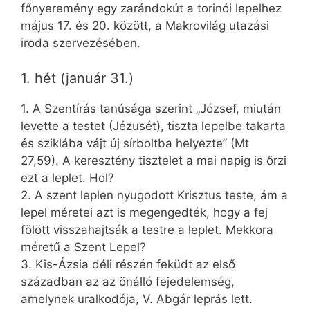
főnyeremény egy zarándokút a torinói lepelhez
május 17. és 20. között, a Makrovilág utazási
iroda szervezésében.
1. hét (január 31.)
1. A Szentírás tanúsága szerint „József, miután
levette a testet (Jézusét), tiszta lepelbe takarta
és sziklába vájt új sírboltba helyezte” (Mt
27,59). A keresztény tisztelet a mai napig is őrzi
ezt a leplet. Hol?
2. A szent leplen nyugodott Krisztus teste, ám a
lepel méretei azt is megengedték, hogy a fej
fölött visszahajtsák a testre a leplet. Mekkora
méretű a Szent Lepel?
3. Kis-Ázsia déli részén feküdt az első
században az az önálló fejedelemség,
amelynek uralkodója, V. Abgár leprás lett.