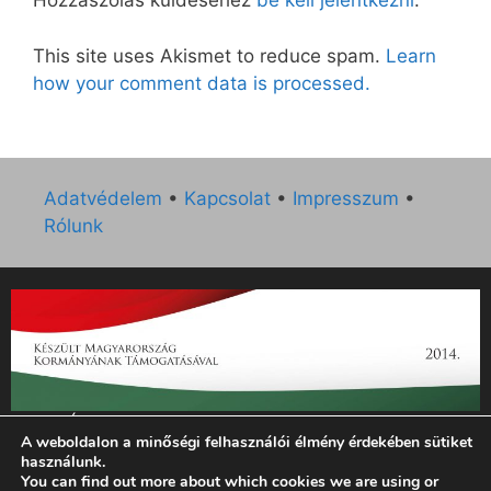
Hozzászólás küldéséhez
be kell jelentkezni
.
This site uses Akismet to reduce spam.
Learn
how your comment data is processed.
Adatvédelem
•
Kapcsolat
•
Impresszum
•
Rólunk
„Az Új Ember katolikus hetilap 2014. évi működésének
A weboldalon a minőségi felhasználói élmény érdekében sütiket
támogatását az EGYH-KCP-14-P-0121 sz. támogatási
használunk.
szerződés keretében 3 000 000 Ft összegben támogatta az
You can find out more about which cookies we are using or