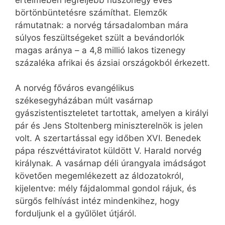
értelmében legfeljebb huszonegy éves
börtönbüntetésre számíthat. Elemzők
rámutatnak: a norvég társadalomban mára
súlyos feszültségeket szült a bevándorlók
magas aránya – a 4,8 millió lakos tizenegy
százaléka afrikai és ázsiai országokból érkezett.
A norvég főváros evangélikus
székesegyházában múlt vasárnap
gyászistentiszteletet tartottak, amelyen a királyi
pár és Jens Stoltenberg miniszterelnök is jelen
volt. A szertartással egy időben XVI. Benedek
pápa részvéttáviratot küldött V. Harald norvég
királynak. A vasárnap déli úrangyala imádságot
követően megemlékezett az áldozatokról,
kijelentve: mély fájdalommal gondol rájuk, és
sürgős felhívást intéz mindenkihez, hogy
forduljunk el a gyűlölet útjáról.