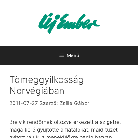
Kilépés
a
tartalomba
Menü
Tömeggyilkosság
Norvégiában
2011-07-27
Szerző:
Zsille Gábor
Breivik rendőrnek öltözve érkezett a szigetre,
maga köré gyűjtötte a fiatalokat, majd tüzet
nyitott rájuk, a menekülőkre pedig hatvan