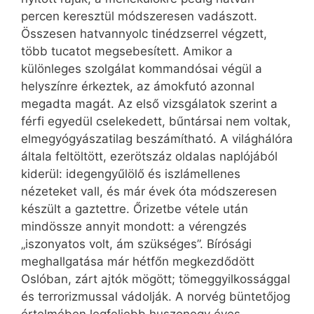
percen keresztül módszeresen vadászott.
Összesen hatvannyolc tinédzserrel végzett,
több tucatot megsebesített. Amikor a
különleges szolgálat kommandósai végül a
helyszínre érkeztek, az ámokfutó azonnal
megadta magát. Az első vizsgálatok szerint a
férfi egyedül cselekedett, bűntársai nem voltak,
elmegyógyászatilag beszámítható. A világhálóra
általa feltöltött, ezerötszáz oldalas naplójából
kiderül: idegengyűlölő és iszlámellenes
nézeteket vall, és már évek óta módszeresen
készült a gaztettre. Őrizetbe vétele után
mindössze annyit mondott: a vérengzés
„iszonyatos volt, ám szükséges”. Bírósági
meghallgatása már hétfőn megkezdődött
Oslóban, zárt ajtók mögött; tömeggyilkossággal
és terrorizmussal vádolják. A norvég büntetőjog