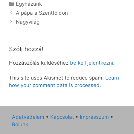
Kategória
Egyházunk
A pápa a Szentföldön
Nagyvilág
Szólj hozzá!
Hozzászólás küldéséhez
be kell jelentkezni
.
This site uses Akismet to reduce spam.
Learn
how your comment data is processed.
Adatvédelem
•
Kapcsolat
•
Impresszum
•
Rólunk