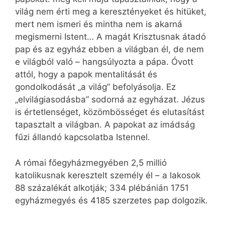
világ nem érti meg a keresztényeket és hitüket,
mert nem ismeri és mintha nem is akarná
megismerni Istent… A magát Krisztusnak átadó
pap és az egyház ebben a világban él, de nem
e világból való – hangsúlyozta a pápa. Óvott
attól, hogy a papok mentalitását és
gondolkodását „a világ” befolyásolja. Ez
„elvilágiasodásba” sodorná az egyházat. Jézus
is értetlenséget, közömbösséget és elutasítást
tapasztalt a világban. A papokat az imádság
fűzi állandó kapcsolatba Istennel.
A római főegyházmegyében 2,5 millió
katolikusnak keresztelt személy él – a lakosok
88 százalékát alkotják; 334 plébánián 1751
egyházmegyés és 4185 szerzetes pap dolgozik.