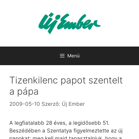
Kilépés
a
tartalomba
Menü
Tizenkilenc papot szentelt
a pápa
2009-05-10
Szerző:
Új Ember
A legfiatalabb 28 éves, a legidősebb 51.
Beszédében a Szentatya figyelmeztette az új
papokat: meg kell majd tapasztalniuk, hogy a