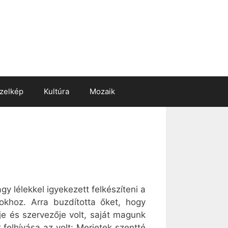
zelkép
Kultúra
Mozaik
y lélekkel igyekezett felkészíteni a
okhoz. Arra buzdította őket, hogy
je és szervezője volt, saját magunk
felhívása az volt: Merjetek szentté