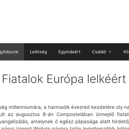
gyházunk
Lelkiség
Egymásért
Család
Kö
 Fiatalok Európa lelkéért
ység millenniumára, a harmadik évezred kezdetére oly nag
rdult az augusztus 8-án Compostelában ünneplő fiatal
vangelizálás, amelynek ő egész pápasága alatt hirdető
 pápai üzenet Wojtyla pápára talán legjellemzőbb bátor 