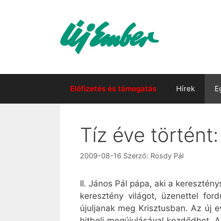
Kilépés
a
tartalomba
Előfizetés és támogatás
Hírek
E
Tíz éve történt:
2009-08-16
Szerző:
Rosdy Pál
II. János Pál pápa, aki a keresztén
keresztény világot, üzenettel fo
újuljanak meg Krisztusban. Az új e
hitbeli megújulásával kezdődhet. A