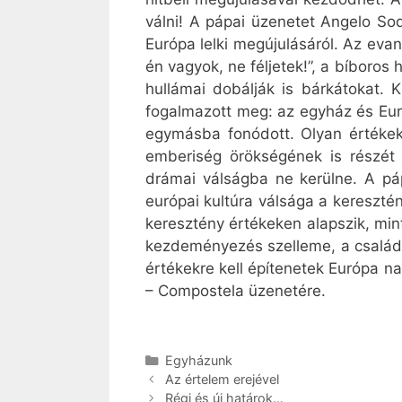
válni! A pápai üzenetet Angelo Soda
Európa lelki megújulásáról. Az evan
én vagyok, ne féljetek!”, a bíboros 
hullámai dobálják is bárkátokat. 
fogalmazott meg: az egyház és Eu
egymásba fonódott. Olyan értékek
emberiség örökségének is részét
drámai válságba ne kerülne. A pá
európai kultúra válsága a kereszté
keresztény értékeken alapszik, min
kezdeményezés szelleme, a család s
értékekre kell építenetek Európa na
– Compostela üzenetére.
Kategória
Egyházunk
Az értelem erejével
Régi és új határok…