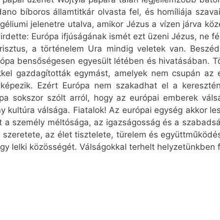
no bíboros államtitkár olvasta fel, és homíliája szava
géliumi jelenetre utalva, amikor Jézus a vízen járva köze
hirdette: Európa ifjúságának ismét ezt üzeni Jézus, ne fé
Krisztus, a történelem Ura mindig veletek van. Besz
rópa bensőségesen egyesült létében és hivatásában. T
kel gazdagították egymást, amelyek nem csupán az eur
 képezik. Ezért Európa nem szakadhat el a keresztén
pa sokszor szólt arról, hogy az európai emberek váls
ny kultúra válsága. Fiatalok! Az európai egység akkor l
t a személy méltósága, az igazságosság és a szabadság
zeretete, az élet tisztelete, türelem és együttműködé
gy lelki közösségét. Válságokkal terhelt helyzetünkben