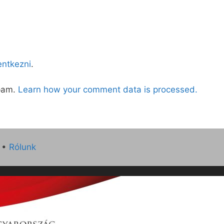
lentkezni
.
spam.
Learn how your comment data is processed.
•
Rólunk