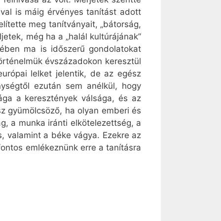
ival is máig érvényes tanítást adott
lítette meg tanítványait, „bátorság,
ljetek, még ha a „halál kultúrájának”
édében ma is időszerű gondolatokat
örténelmük évszázadokon keresztül
ópai lelket jelentik, de az egész
ységtől ezután sem anélkül, hogy
ága a keresztények válsága, és az
esz gyümölcsöző, ha olyan emberi és
, a munka iránti elkötelezettség, a
s, valamint a béke vágya. Ezekre az
 fontos emlékeznünk erre a tanításra