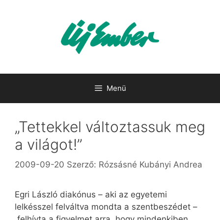
Kilépés
a
tartalomba
Menü
„Tettekkel változtassuk meg
a világot!”
2009-09-20
Szerző:
Rózsásné Kubányi Andrea
Egri László diakónus – aki az egyetemi
lelkésszel felváltva mondta a szentbeszédet –
felhívta a figyelmet arra, hogy mindenkiben