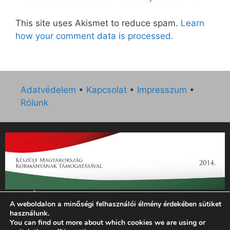
This site uses Akismet to reduce spam.
Learn
how your comment data is processed.
Adatvédelem
•
Kapcsolat
•
Impresszum
•
Rólunk
„Az Új Ember katolikus hetilap 2014. évi működésének
A weboldalon a minőségi felhasználói élmény érdekében sütiket
támogatását az EGYH-KCP-14-P-0121 sz. támogatási
használunk.
szerződés keretében 3 000 000 Ft összegben támogatta az
You can find out more about which cookies we are using or
Emberi Erőforrások Minisztériuma.”