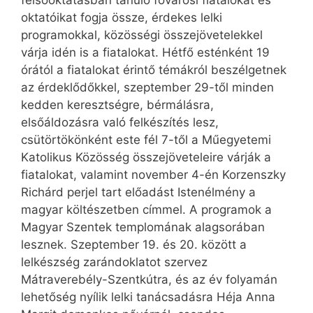
felsőoktatásban tanuló fővárosi fiatalokat és
oktatóikat fogja össze, érdekes lelki
programokkal, közösségi összejövetelekkel
várja idén is a fiatalokat. Hétfő esténként 19
órától a fiatalokat érintő témákról beszélgetnek
az érdeklődőkkel, szeptember 29-től minden
kedden keresztségre, bérmálásra,
elsőáldozásra való felkészítés lesz,
csütörtökönként este fél 7-től a Műegyetemi
Katolikus Közösség összejöveteleire várják a
fiatalokat, valamint november 4-én Korzenszky
Richárd perjel tart előadást Istenélmény a
magyar költészetben címmel. A programok a
Magyar Szentek templomának alagsorában
lesznek. Szeptember 19. és 20. között a
lelkészség zarándoklatot szervez
Mátraverebély-Szentkútra, és az év folyamán
lehetőség nyílik lelki tanácsadásra Héja Anna