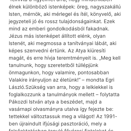
élnek különböző istenképek: öreg, nagyszakállú
Isten, mérnök, aki mérlegel és ítél, könyvelő, aki
jegyzeteli jó és rossz tulajdonságainkat. Ezek
mind az emberi gondolkodásból fakadnak.
Jézus más istenképet állított elénk, olyan
Istenét, aki megmossa a tanítványai lábát, aki
képes szenvedni értünk. Az Atya kiüresíti
magát, és erre hívja teremtményeit is. „Meg kell
tanulnunk, hogy szeretetből túllépjünk
önmagunkon, hogy valamire, pontosabban
Valakire irányuljon az életünk!” – mondta Egri
László.Szükség van arra, hogy a lelkiekkel is
foglalkozzunk a tanulmányok mellett – folytatta
Pákozdi István atya a beszédet, majd a
vasárnapi olvasmányra utalva így fejezte be:
tettekkel változtassuk meg a világot! Az 1991-
ben újraindult ifjúsági pasztoráció, mely a