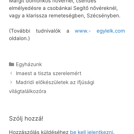
Margit domonkos nővérnél, csendes
elmélyedésre a csobánkai Segítő nővéreknél,
vagy a klarissza remeteségben, Szécsényben.
(További tudnivalók a
www.- egylelk.com
oldalon.)
Kategória
Egyházunk
Imaest a tiszta szerelemért
Madridi előkészületek az ifjúsági
világtalálkozóra
Szólj hozzá!
Hozzászólás küldéséhez
be kell jelentkezni
.