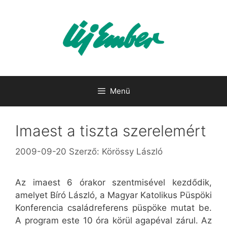
Kilépés
a
tartalomba
Menü
Imaest a tiszta szerelemért
2009-09-20
Szerző:
Körössy László
Az imaest 6 órakor szentmisével kezdődik,
amelyet Bíró László, a Magyar Katolikus Püspöki
Konferencia családreferens püspöke mutat be.
A program este 10 óra körül agapéval zárul. Az