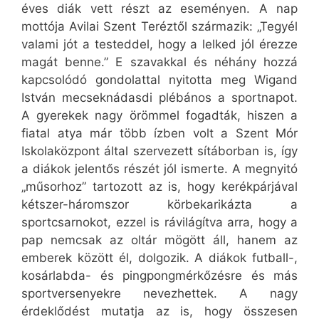
éves diák vett részt az eseményen. A nap
mottója Avilai Szent Teréztől származik: „Tegyél
valami jót a testeddel, hogy a lelked jól érezze
magát benne.” E szavakkal és néhány hozzá
kapcsolódó gondolattal nyitotta meg Wigand
István mecseknádasdi plébános a sportnapot.
A gyerekek nagy örömmel fogadták, hiszen a
fiatal atya már több ízben volt a Szent Mór
Iskolaközpont által szervezett sítáborban is, így
a diákok jelentős részét jól ismerte. A megnyitó
„műsorhoz” tartozott az is, hogy kerékpárjával
kétszer-háromszor körbekarikázta a
sportcsarnokot, ezzel is rávilágítva arra, hogy a
pap nemcsak az oltár mögött áll, hanem az
emberek között él, dolgozik. A diákok futball-,
kosárlabda- és pingpongmérkőzésre és más
sportversenyekre nevezhettek. A nagy
érdeklődést mutatja az is, hogy összesen