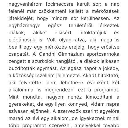
negyvenhárom focimeccsre került sor: a nap
felénél már csökkenteni kellett a mérkőzések
játékidejét, hogy mindre sor kerülhessen. Az
egyházmegye egész területéről érkeztek
diákok, akiket elkísért hitoktatójuk és
plébánosuk is. Volt olyan atya, aki maga is
beállt egy-egy mérkőzés erejéig, hogy erősítse
csapatát. A Gandhi Gimnázium sportcsarnoka
zengett a szurkolók hangjától, a diákok lelkesen
buzdították egymást. Az egész napot a jókedv,
a közösségi szellem jellemezte. Akadt hitoktató,
aki felvetette: nem lehetne-e évenként két
alkalommal is megrendezni ezt a programot.
Mint mondta, nagyon nehéz kimozdítani a
gyerekeket, de egy ilyen könnyed, vidám napra
szívesen eljönnek. A szervezők szerint egyelőre
marad az évi egy alkalom, de igyekeznek minél
több programot szervezni, amelyekkel tovább