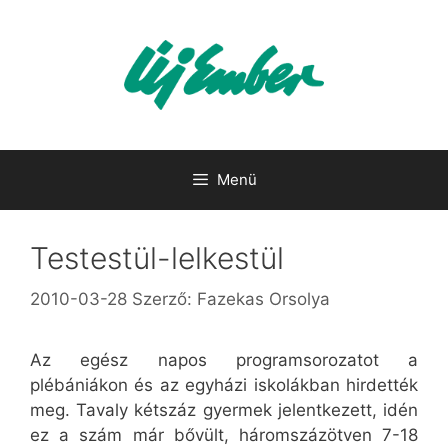
Kilépés
a
tartalomba
Menü
Testestül-lelkestül
2010-03-28
Szerző:
Fazekas Orsolya
Az egész napos programsorozatot a
plébániákon és az egyházi iskolákban hirdették
meg. Tavaly kétszáz gyermek jelentkezett, idén
ez a szám már bővült, háromszázötven 7-18