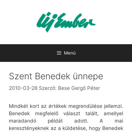
Kilépés
a
tartalomba
Menü
Szent Benedek ünnepe
2010-03-28
Szerző:
Bese Gergő Péter
Mindkét kort az értékek megrendülése jellemzi.
Benedek megfelelő választ talált, amellyel
maradandó példát adott. A mai
keresztényeknek az a küldetése, hogy Benedek