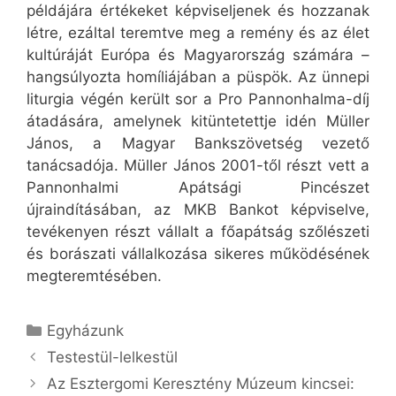
példájára értékeket képviseljenek és hozzanak
létre, ezáltal teremtve meg a remény és az élet
kultúráját Európa és Magyarország számára –
hangsúlyozta homíliájában a püspök. Az ünnepi
liturgia végén került sor a Pro Pannonhalma-díj
átadására, amelynek kitüntetettje idén Müller
János, a Magyar Bankszövetség vezető
tanácsadója. Müller János 2001-től részt vett a
Pannonhalmi Apátsági Pincészet
újraindításában, az MKB Bankot képviselve,
tevékenyen részt vállalt a főapátság szőlészeti
és borászati vállalkozása sikeres működésének
megteremtésében.
Kategória
Egyházunk
Testestül-lelkestül
Az Esztergomi Keresztény Múzeum kincsei: