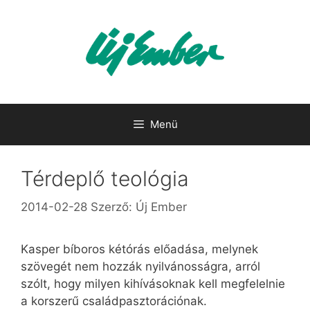
Kilépés
a
tartalomba
Menü
Térdeplő teológia
2014-02-28
Szerző:
Új Ember
Kasper bíboros kétórás előadása, melynek
szövegét nem hozzák nyilvánosságra, arról
szólt, hogy milyen kihívásoknak kell megfelelnie
a korszerű családpasztorációnak.