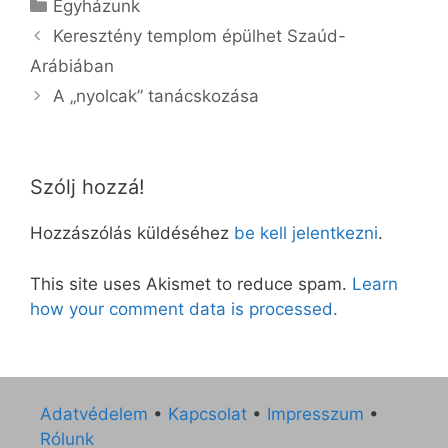
Kategória
Egyházunk
Keresztény templom épülhet Szaúd-
Arábiában
A „nyolcak” tanácskozása
Szólj hozzá!
Hozzászólás küldéséhez
be kell jelentkezni
.
This site uses Akismet to reduce spam.
Learn
how your comment data is processed.
Adatvédelem
•
Kapcsolat
•
Impresszum
•
Rólunk