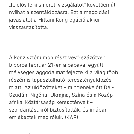
„felelős lelkiismeret-vizsgálatot” követően út
nyílhat a szentáldozásra. Ezt a megoldási
javaslatot a Hittani Kongregáció akkor
visszautasította.
A konzisztóriumon részt vevő százötven
bíboros február 21-én a pápával együtt
mélységes aggodalmát fejezte ki a világ több
részén is tapasztalható keresztényüldözés
miatt. Az üldözötteket – mindenekelőtt Dél-
Szudán, Nigéria, Ukrajna, Szíria és a Közép-
afrikai Köztársaság keresztényeit –
szolidaritásukról biztosították, és imában
emlékeztek meg róluk. (KAP)