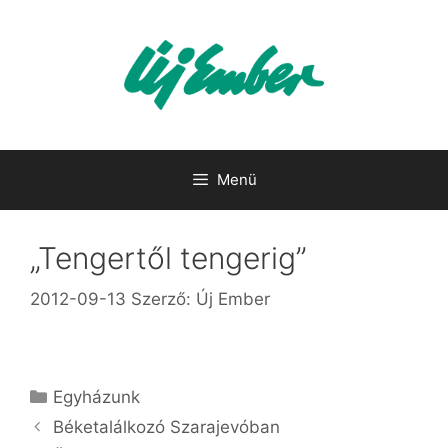
Kilépés
a
tartalomba
Menü
„Tengertől tengerig”
2012-09-13
Szerző:
Új Ember
Kategória
Egyházunk
Béketalálkozó Szarajevóban