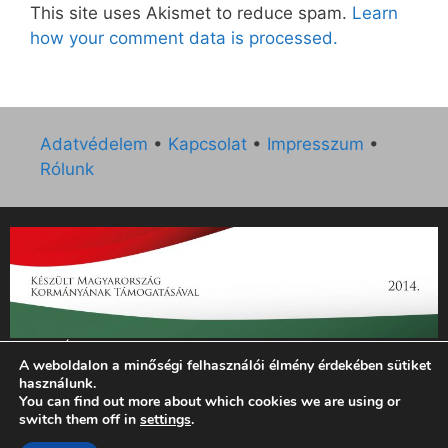
This site uses Akismet to reduce spam.
Learn
how your comment data is processed.
Adatvédelem
•
Kapcsolat
•
Impresszum
•
Rólunk
„Az Új Ember katolikus hetilap 2014. évi működésének
A weboldalon a minőségi felhasználói élmény érdekében sütiket
támogatását az EGYH-KCP-14-P-0121 sz. támogatási
használunk.
szerződés keretében 3 000 000 Ft összegben támogatta az
You can find out more about which cookies we are using or
Emberi Erőforrások Minisztériuma.”
switch them off in
settings
.