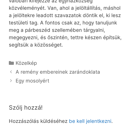
valóban kifejezze az egyházközség
közvéleményét. Van, ahol a jelöltállítás, máshol
a jelöltekre leadott szavazatok döntik el, ki lesz
testületi tag. A fontos csak az, hogy tanuljunk
meg a párbeszéd szellemében tárgyalni,
megegyezni, és őszintén, tettre készen építsük,
segítsük a közösséget.
Kategória
Közelkép
A remény embereinek zarándoklata
Egy mosolyért
Szólj hozzá!
Hozzászólás küldéséhez
be kell jelentkezni
.