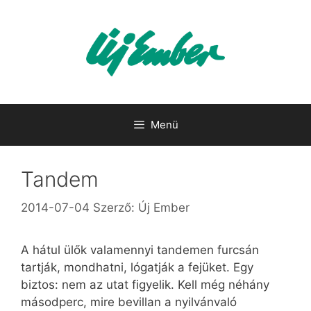
Kilépés
a
tartalomba
Menü
Tandem
2014-07-04
Szerző:
Új Ember
A hátul ülők valamennyi tandemen furcsán
tartják, mondhatni, lógatják a fejüket. Egy
biztos: nem az utat figyelik. Kell még néhány
másodperc, mire bevillan a nyilvánvaló