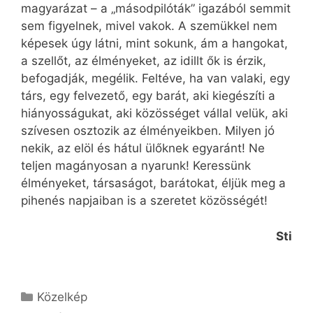
magyarázat – a „másodpilóták” igazából semmit
sem figyelnek, mivel vakok. A szemükkel nem
képesek úgy látni, mint sokunk, ám a hangokat,
a szellőt, az élményeket, az idillt ők is érzik,
befogadják, megélik. Feltéve, ha van valaki, egy
társ, egy felvezető, egy barát, aki kiegészíti a
hiányosságukat, aki közösséget vállal velük, aki
szívesen osztozik az élményeikben. Milyen jó
nekik, az elöl és hátul ülőknek egyaránt! Ne
teljen magányosan a nyarunk! Keressünk
élményeket, társaságot, barátokat, éljük meg a
pihenés napjaiban is a szeretet közösségét!
Sti
Kategória
Közelkép