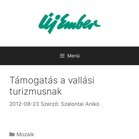
Kilépés
a
tartalomba
Menü
Támogatás a vallási
turizmusnak
2012-08-23
Szerző:
Szalontai Anikó
Kategória
Mozaik