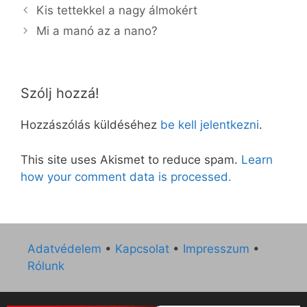
Kis tettekkel a nagy álmokért
Mi a manó az a nano?
Szólj hozzá!
Hozzászólás küldéséhez
be kell jelentkezni
.
This site uses Akismet to reduce spam.
Learn
how your comment data is processed.
Adatvédelem
•
Kapcsolat
•
Impresszum
•
Rólunk