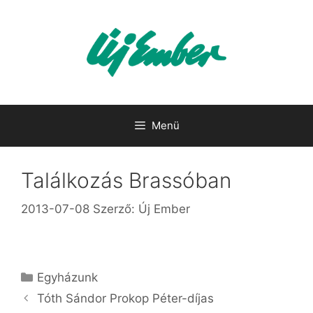
Kilépés
a
tartalomba
Menü
Találkozás Brassóban
2013-07-08
Szerző:
Új Ember
Kategória
Egyházunk
Tóth Sándor Prokop Péter-díjas