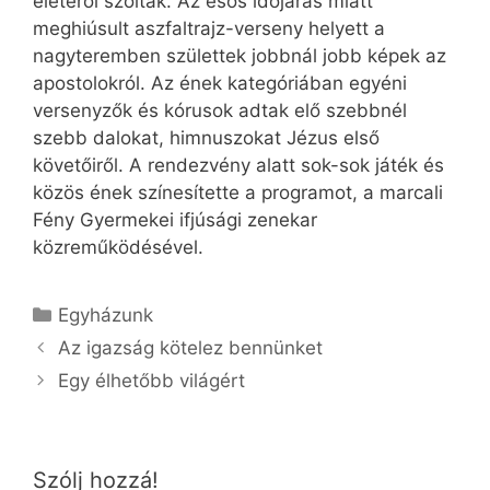
életéről szóltak. Az esős időjárás miatt
meghiúsult aszfaltrajz-verseny helyett a
nagyteremben születtek jobbnál jobb képek az
apostolokról. Az ének kategóriában egyéni
versenyzők és kórusok adtak elő szebbnél
szebb dalokat, himnuszokat Jézus első
követőiről. A rendezvény alatt sok-sok játék és
közös ének színesítette a programot, a marcali
Fény Gyermekei ifjúsági zenekar
közreműködésével.
Kategória
Egyházunk
Az igazság kötelez bennünket
Egy élhetőbb világért
Szólj hozzá!