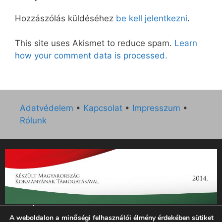
Hozzászólás küldéséhez
be kell jelentkezni
.
This site uses Akismet to reduce spam.
Learn
how your comment data is processed.
Adatvédelem
•
Kapcsolat
•
Impresszum
•
Rólunk
„Az Új Ember katolikus hetilap 2014. évi működésének
A weboldalon a minőségi felhasználói élmény érdekében sütiket
támogatását az EGYH-KCP-14-P-0121 sz. támogatási