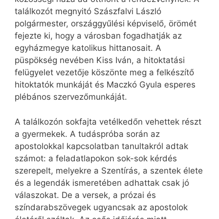
találkozót megnyitó Szászfalvi László
polgármester, országgyűlési képviselő, örömét
fejezte ki, hogy a városban fogadhatják az
egyházmegye katolikus hittanosait. A
püspökség nevében Kiss Iván, a hitoktatási
felügyelet vezetője köszönte meg a felkészítő
hitoktatók munkáját és Maczkó Gyula esperes
plébános szervezőmunkáját.
A találkozón sokfajta vetélkedőn vehettek részt
a gyermekek. A tudáspróba során az
apostolokkal kapcsolatban tanultakról adtak
számot: a feladatlapokon sok-sok kérdés
szerepelt, melyekre a Szentírás, a szentek élete
és a legendák ismeretében adhattak csak jó
válaszokat. De a versek, a prózai és
színdarabszövegek ugyancsak az apostolok