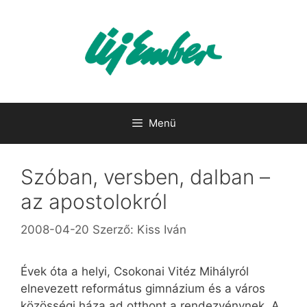
Kilépés
a
tartalomba
Menü
Szóban, versben, dalban –
az apostolokról
2008-04-20
Szerző:
Kiss Iván
Évek óta a helyi, Csokonai Vitéz Mihályról
elnevezett református gimnázium és a város
közösségi háza ad otthont a rendezvénynek. A