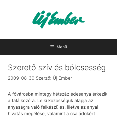
Kilépés
a
tartalomba
Menü
Szerető szív és bölcsesség
2009-08-30
Szerző:
Új Ember
A fővárosba mintegy hétszáz édesanya érkezik
a találkozóra. Lelki közösségük alapja az
anyaságra való felkészülés, illetve az anyai
hivatás megélése, valamint a családokért