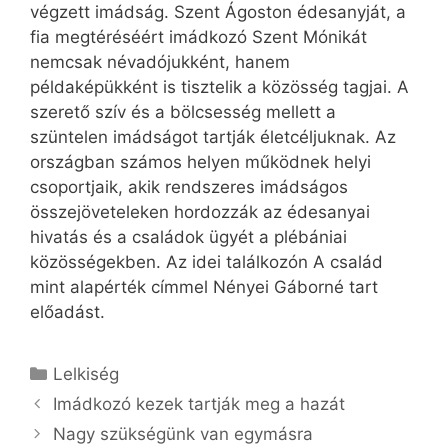
végzett imádság. Szent Ágoston édesanyját, a
fia megtéréséért imádkozó Szent Mónikát
nemcsak névadójukként, hanem
példaképükként is tisztelik a közösség tagjai. A
szerető szív és a bölcsesség mellett a
szüntelen imádságot tartják életcéljuknak. Az
országban számos helyen működnek helyi
csoportjaik, akik rendszeres imádságos
összejöveteleken hordozzák az édesanyai
hivatás és a családok ügyét a plébániai
közösségekben. Az idei találkozón A család
mint alapérték címmel Nényei Gáborné tart
előadást.
Kategória
Lelkiség
Imádkozó kezek tartják meg a hazát
Nagy szükségünk van egymásra