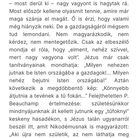
– most derül ki – nagy vagyont is hagytak rá.
Most először kellene olyasmit tennie, amire már
maga szánja el magát. Ő is érzi, hogy valami
még hiányzik neki. De a gazdagságáról mégsem
tud lemondani. Nem magyarázkodik, nem
kérdez, nem mentegetőzik. Csak az elbeszélő
mondja el róla, hogy „elment, nehéz szívvel,
mert nagy vagyona volt”. Jézus már csak
tanítványainak mondhatja: „Milyen nehezen
jutnak be Isten országába a gazdagok!… Milyen
nehéz bejutni Isten országába!” Aztán
következik a megdöbbentő kép: „Könnyebb
átjutnia a tevének a tű fokán…” Felejthetetlen P.
Beauchamp értelmezése: születésünkkor
mindnyájunknak át kellett jutnunk egy „tűfoknyi”
keskeny hasadékon, s Jézus talán ugyanarról
beszél itt, amit Nikodémusnak is magyarázott:
„Aki újra nem születik, az nem láthatja meg