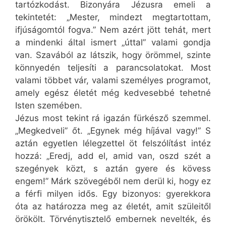
tartózkodást. Bizonyára Jézusra emeli a
tekintetét: „Mester, mindezt megtartottam,
ifjúságomtól fogva.” Nem azért jött tehát, mert
a mindenki által ismert „úttal” valami gondja
van. Szavából az látszik, hogy örömmel, szinte
könnyedén teljesíti a parancsolatokat. Most
valami többet vár, valami személyes programot,
amely egész életét még kedvesebbé tehetné
Isten szemében.
Jézus most tekint rá igazán fürkésző szemmel.
„Megkedveli” őt. „Egynek még híjával vagy!” S
aztán egyetlen lélegzettel öt felszólítást intéz
hozzá: „Eredj, add el, amid van, oszd szét a
szegények közt, s aztán gyere és kövess
engem!” Márk szövegéből nem derül ki, hogy ez
a férfi milyen idős. Egy bizonyos: gyerekkora
óta az határozza meg az életét, amit szüleitől
örökölt. Törvénytisztelő embernek nevelték, és