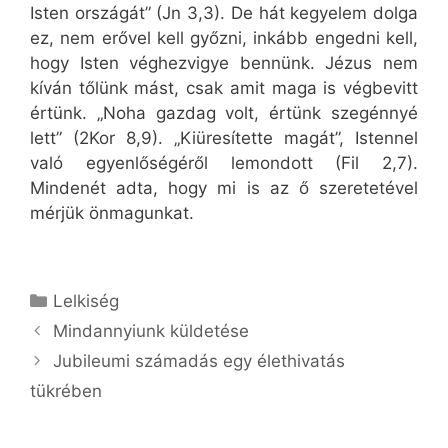
Isten országát” (Jn 3,3). De hát kegyelem dolga
ez, nem erővel kell győzni, inkább engedni kell,
hogy Isten véghezvigye bennünk. Jézus nem
kíván tőlünk mást, csak amit maga is végbevitt
értünk. „Noha gazdag volt, értünk szegénnyé
lett” (2Kor 8,9). „Kiüresítette magát”, Istennel
való egyenlőségéről lemondott (Fil 2,7).
Mindenét adta, hogy mi is az ő szeretetével
mérjük önmagunkat.
Kategória
Lelkiség
Mindannyiunk küldetése
Jubileumi számadás egy élethivatás
tükrében