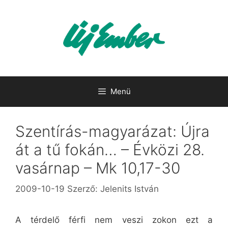
Kilépés
a
tartalomba
Menü
Szentírás-magyarázat: Újra
át a tű fokán… – Évközi 28.
vasárnap – Mk 10,17-30
2009-10-19
Szerző:
Jelenits István
A térdelő férfi nem veszi zokon ezt a