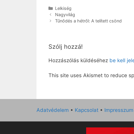
Kategória
Lelkiség
Nagyvilág
Tűnődés a hétről: A telített csönd
Szólj hozzá!
Hozzászólás küldéséhez
be kell je
This site uses Akismet to reduce 
Adatvédelem
•
Kapcsolat
•
Impresszum