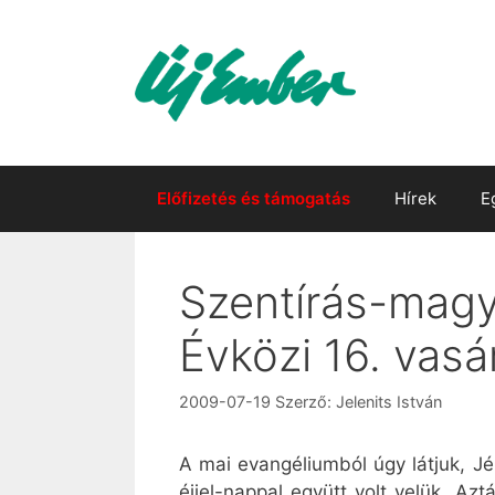
Kilépés
a
tartalomba
Előfizetés és támogatás
Hírek
E
Szentírás-magya
Évközi 16. vas
2009-07-19
Szerző:
Jelenits István
A mai evangéliumból úgy látjuk, Jé
éjjel-nappal együtt volt velük. Az