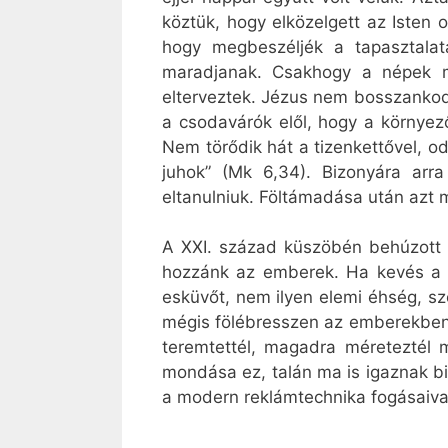
köztük, hogy elközelgett az Isten
hogy megbeszéljék a tapasztalat
maradjanak. Csakhogy a népek me
elterveztek. Jézus nem bosszankod
a csodavárók elől, hogy a környe
Nem törődik hát a tizenkettővel, od
juhok” (Mk 6,34). Bizonyára arra
eltanulniuk. Föltámadása után azt m
A XXI. század küszöbén behúzott n
hozzánk az emberek. Ha kevés a p
esküvőt, nem ilyen elemi éhség, sz
mégis fölébresszen az emberekben az
teremtettél, magadra méreteztél
mondása ez, talán ma is igaznak b
a modern reklámtechnika fogásaiva