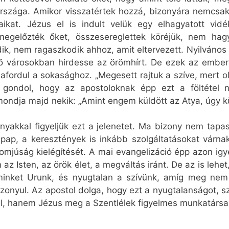
 országa. Amikor visszatértek hozzá, bizonyára nemcsak
aikat. Jézus el is indult velük egy elhagyatott vi
gelőzték őket, összesereglettek köréjük, nem hagy
ik, nem ragaszkodik ahhoz, amit eltervezett. Nyilván
ző városokban hirdesse az örömhírt. De ezek az ember
afordul a sokasághoz. „Megesett rajtuk a szíve, mert ol
 gondol, hogy az apostoloknak épp ezt a föltétel nél
ondja majd nekik: „Amint engem küldött az Atya, úgy küld
yakkal figyeljük ezt a jelenetet. Ma bizony nem tapas
ap, a keresztények is inkább szolgáltatásokat várnak
omjúság kielégítését. A mai evangelizáció épp azon igy
 Isten, az örök élet, a megváltás iránt. De az is lehe
 minket Urunk, és nyugtalan a szívünk, amíg meg nem
izonyul. Az apostol dolga, hogy ezt a nyugtalanságot, 
l, hanem Jézus meg a Szentlélek figyelmes munkatársa