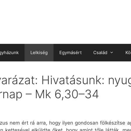
gyházunk
Lelkiség
Egymásért
Család
Kö
rázat: Hivatásunk: nyug
árnap – Mk 6,30–34
zus nem ért rá arra, hogy ilyen gondosan fölkészítse ap
tán kettesével elküldte őket, hogy amint tőle látták, m