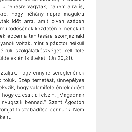
 pihenésre vágytak, hanem arra is,
dékre, hogy néhány napra magukra
tak időt arra, amit olyan szépen
os működésének kezdetén elmenekült
ek éppen a tanítására szomjaznak!
yanok voltak, mint a pásztor nélküli
küli szolgálatkészséget kell tőle
elek én is titeket” (Jn 20,21).
ztaljuk, hogy ennyire sereglenének
 tőlük. Szép temetést, ünnepélyes
ekszik, hogy valamiféle érdeklődést
t, hogy ez csak a felszín. „Magadnak
 nyugszik benned.” Szent Ágoston
szomjat fölszabadítsa bennünk. Nem
ként.