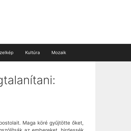
zelkép
Kultúra
Mozaik
talanítani:
ostolait. Maga köré gyűjtötte őket,
egszólítsák az embereket, hirdessék