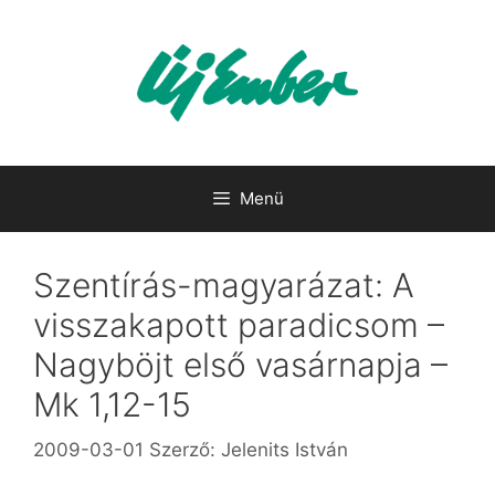
Kilépés
a
tartalomba
Menü
Szentírás-magyarázat: A
visszakapott paradicsom –
Nagyböjt első vasárnapja –
Mk 1,12-15
2009-03-01
Szerző:
Jelenits István