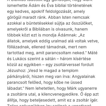
ismerhette Ádám és Éva bibliai történetének
egy kedves, apokrif feldolgozását, amely
görögül maradt ránk. Abban Isten nemcsak
azokkal a büntetésekkel sújtja az ősszülőket,
amelyekről a Bibliában is olvasunk, hanem
többek közt ezt is mondja Ádámnak: „Az
állatok, amelyek eddig uralmad alá voltak vetve,
föllázadnak, ellened támadnak, mert nem
tartottad meg, amit parancsoltam neked.” Máté
és Lukács szerint a sátán – három kísértése
közül az egyikben – egy zsoltárverssel fordult
Jézushoz: „Vesd le magad a templom
párkányáról, hiszen meg van írva: Angyalainak
parancsolt felőled, hogy kőbe ne üssed
lábadat.” Nem lehetetlen, hogy Márk ugyanerre
a zsoltárra utal, a kilencvenegyedikre. Ő épp azt
állítja, hogy beteljesedett, amit ez a zsoltár ígér.
Teljes szövegükben így szólnak a vonatkozó