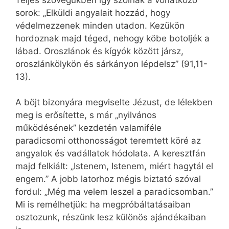
sorok: „Elküldi angyalait hozzád, hogy
védelmezzenek minden utadon. Kezükön
hordoznak majd téged, nehogy kőbe botoljék a
lábad. Oroszlánok és kígyók között jársz,
oroszlánkölykön és sárkányon lépdelsz” (91,11-
13).
A böjt bizonyára megviselte Jézust, de lélekben
meg is erősítette, s már „nyilvános
működésének” kezdetén valamiféle
paradicsomi otthonosságot teremtett köré az
angyalok és vadállatok hódolata. A keresztfán
majd felkiált: „Istenem, Istenem, miért hagytál el
engem.” A jobb latorhoz mégis biztató szóval
fordul: „Még ma velem leszel a paradicsomban.”
Mi is remélhetjük: ha megpróbáltatásaiban
osztozunk, részünk lesz különös ajándékaiban