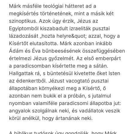
Márk másféle teológiai hátteret ad a
megkísértés történetének, mint a másik két
szinoptikus. Azok úgy érzik, Jézus az
Egyiptomból kiszabadult izraeliták pusztai
lázadozását „hozta helyre&quot; azzal, hogy a
Kísértőt elutasította. Márk azonban inkább
Ádám és Éva bűnbeesésének összefüggésében
értelmezi Jézus győzelmét. Az első emberpárt
a paradicsomban kísértette meg a sátán.
Hallgattak rá, s büntetésül kivetette őket Isten
az édenkertből. Jézust vacogtató pusztai
állapotában környékezi meg a Kísértő, ő
azonban nem bukik el a próbán, s jutalmul
nyomban valamiféle paradicsomi állapotba jut:
angyalok szolgálnak neki, és vadállatok veszik
körül anélkül, hogy ártanának neki.
A biblikus tudósok úgy gondolják, hogy Márk