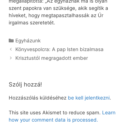
megállapította: „Az egyháznak ma is olyan
szent papokra van szüksége, akik segítik a
híveket, hogy megtapasztalhassák az Úr
irgalmas szeretetét.
Kategória
Egyházunk
Könyvespolcra: A pap Isten bizalmasa
Krisztustól megragadott ember
Szólj hozzá!
Hozzászólás küldéséhez
be kell jelentkezni
.
This site uses Akismet to reduce spam.
Learn
how your comment data is processed.