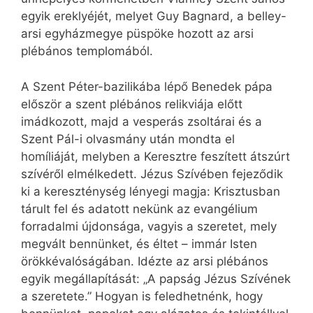
egyik ereklyéjét, melyet Guy Bagnard, a belley-
arsi egyházmegye püspöke hozott az arsi
plébános templomából.
A Szent Péter-bazilikába lépő Benedek pápa
először a szent plébános relikviája előtt
imádkozott, majd a vesperás zsoltárai és a
Szent Pál-i olvasmány után mondta el
homíliáját, melyben a Keresztre feszített átszúrt
szívéről elmélkedett. Jézus Szívében fejeződik
ki a kereszténység lényegi magja: Krisztusban
tárult fel és adatott nekünk az evangélium
forradalmi újdonsága, vagyis a szeretet, mely
megvált bennünket, és éltet – immár Isten
örökkévalóságában. Idézte az arsi plébános
egyik megállapítását: „A papság Jézus Szívének
a szeretete.” Hogyan is feledhetnénk, hogy