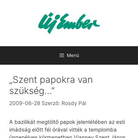
Kilépés
a
tartalomba
Menü
„Szent papokra van
szükség…”
2009-06-28
Szerző:
Rosdy Pál
A bazilikát megtöltő papok jelenlétében az esti
imádság előtt fél órával vitték a templomba
ünnepélyes körmenetben Vianney Szent János