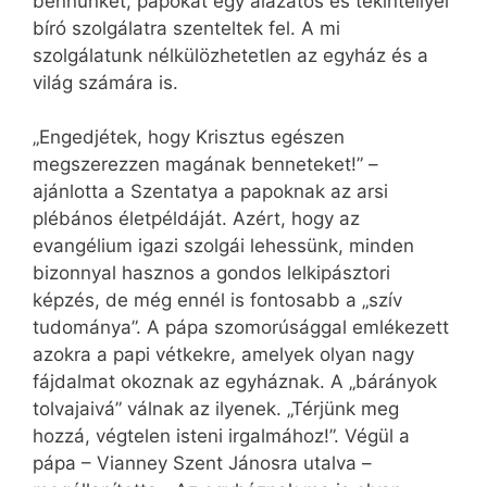
bennünket, papokat egy alázatos és tekintéllyel
bíró szolgálatra szenteltek fel. A mi
szolgálatunk nélkülözhetetlen az egyház és a
világ számára is.
„Engedjétek, hogy Krisztus egészen
megszerezzen magának benneteket!” –
ajánlotta a Szentatya a papoknak az arsi
plébános életpéldáját. Azért, hogy az
evangélium igazi szolgái lehessünk, minden
bizonnyal hasznos a gondos lelkipásztori
képzés, de még ennél is fontosabb a „szív
tudománya”. A pápa szomorúsággal emlékezett
azokra a papi vétkekre, amelyek olyan nagy
fájdalmat okoznak az egyháznak. A „bárányok
tolvajaivá” válnak az ilyenek. „Térjünk meg
hozzá, végtelen isteni irgalmához!”. Végül a
pápa – Vianney Szent Jánosra utalva –