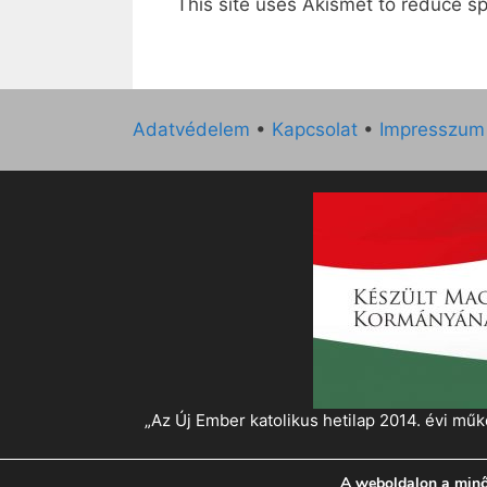
This site uses Akismet to reduce 
Adatvédelem
•
Kapcsolat
•
Impresszum
„Az Új Ember katolikus hetilap 2014. évi 
A weboldalon a minő