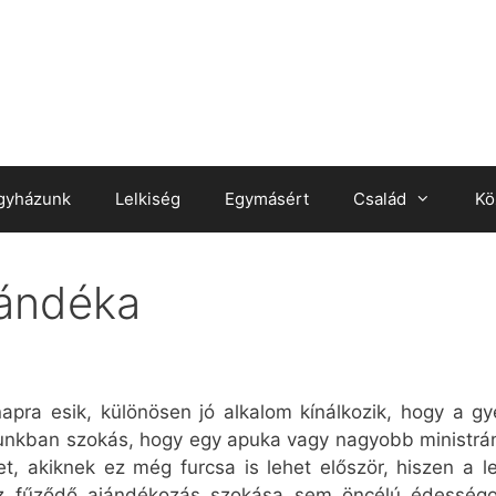
gyházunk
Lelkiség
Egymásért
Család
Kö
jándéka
pra esik, különösen jó alkalom kínálkozik, hogy a g
kban szokás, hogy egy apuka vagy nagyobb ministráns
t, akiknek ez még furcsa is lehet először, hiszen a l
ez fűződő ajándékozás szokása sem öncélú édesség