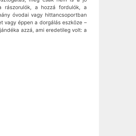
 rászorulók, a hozzá fordulók, a
hány óvodai vagy hittancsoportban
ret vagy éppen a dorgálás eszköze –
jándéka azzá, ami eredetileg volt: a