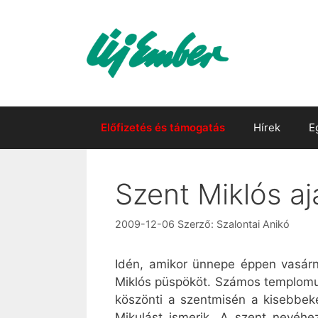
Kilépés
a
tartalomba
Előfizetés és támogatás
Hírek
E
Szent Miklós a
2009-12-06
Szerző:
Szalontai Anikó
Idén, amikor ünnepe éppen vasárna
Miklós püspököt. Számos templomun
köszönti a szentmisén a kisebbeke
Mikulást ismerik. A szent nevéh