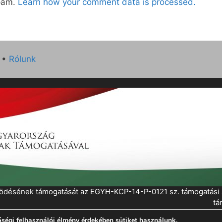
spam.
Learn how your comment data is processed.
•
Rólunk
működésének támogatását az EGYH-KCP-14-P-0121 sz. támogatás
tá
ségi felhasználói élmény érdekében sütiket használunk.