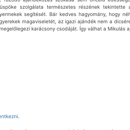
üspöke szolgálata természetes részének tekintette a
 gyermekek segítését. Bár kedves hagyomány, hogy né
a gyerekek magaviseletét, az igazi ajándék nem a dicsé
 megelőlegezi karácsony csodáját. Így válhat a Mikulás a
lentkezni
.