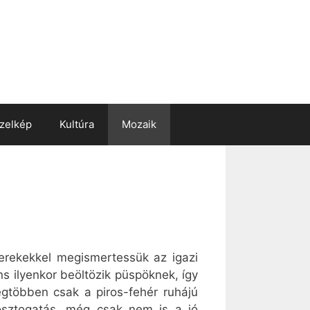
zelkép
Kultúra
Mozaik
yerekekkel megismertessük az igazi
 ilyenkor beöltözik püspöknek, így
egtöbben csak a piros-fehér ruhájú
osztogatás, még csak nem is a jó