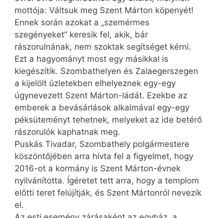
mottója: Váltsuk meg Szent Márton köpenyét!
Ennek során azokat a „szemérmes
szegényeket” keresik fel, akik, bár
rászorulnának, nem szoktak segítséget kérni.
Ezt a hagyományt most egy másikkal is
kiegészítik. Szombathelyen és Zalaegerszegen
a kijelölt üzletekben elhelyeznek egy-egy
úgynevezett Szent Márton-ládát. Ezekbe az
emberek a bevásárlások alkalmával egy-egy
péksüteményt tehetnek, melyeket az ide betérő
rászorulók kaphatnak meg.
Puskás Tivadar, Szombathely polgármestere
köszöntőjében arra hívta fel a figyelmet, hogy
2016-ot a kormány is Szent Márton-évnek
nyilvánította. Ígéretet tett arra, hogy a templom
előtti teret felújítják, és Szent Mártonról nevezik
el.
Az esti esemény zárásaként az egyház, a