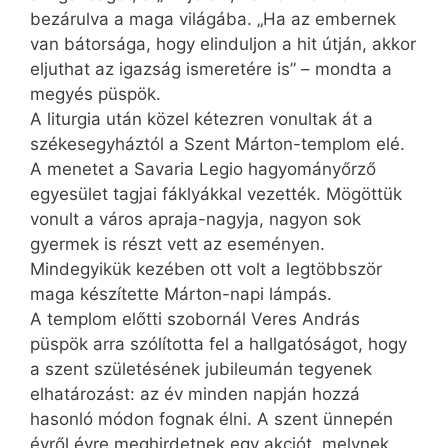
bezárulva a maga világába. „Ha az embernek
van bátorsága, hogy elinduljon a hit útján, akkor
eljuthat az igazság ismeretére is” – mondta a
megyés püspök.
A liturgia után közel két­ezren vonultak át a
székesegyháztól a Szent Márton-templom elé.
A menetet a Savaria Legio hagyományőrző
egyesület tagjai fáklyákkal vezették. Mögöttük
vonult a város apraja-nagyja, nagyon sok
gyermek is részt vett az eseményen.
Mindegyikük kezében ott volt a legtöbbször
maga készítette Márton-napi lámpás.
A templom előtti szobornál Veres András
püspök arra szólította fel a hallgatóságot, hogy
a szent születésének jubileumán tegyenek
elhatározást: az év minden napján hozzá
hasonló módon fognak élni. A szent ünnepén
évről évre meghirdetnek egy akciót, melynek