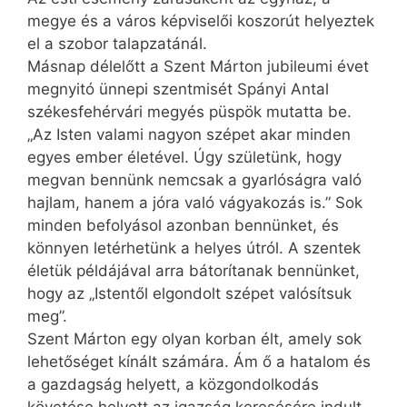
megye és a város képviselői koszorút helyeztek
el a szobor talapzatánál.
Másnap délelőtt a Szent Márton jubileumi évet
megnyitó ünnepi szentmisét Spányi Antal
székesfehérvári megyés püspök mutatta be.
„Az Isten valami nagyon szépet akar minden
egyes ember életével. Úgy születünk, hogy
megvan bennünk nemcsak a gyarlóságra való
hajlam, hanem a jóra való vágyakozás is.” Sok
minden befolyásol azonban bennünket, és
könnyen letérhetünk a helyes útról. A szentek
életük példájával arra bátorítanak bennünket,
hogy az „Istentől elgondolt szépet valósítsuk
meg”.
Szent Márton egy olyan korban élt, amely sok
lehetőséget kínált számára. Ám ő a hatalom és
a gazdagság helyett, a közgondolkodás