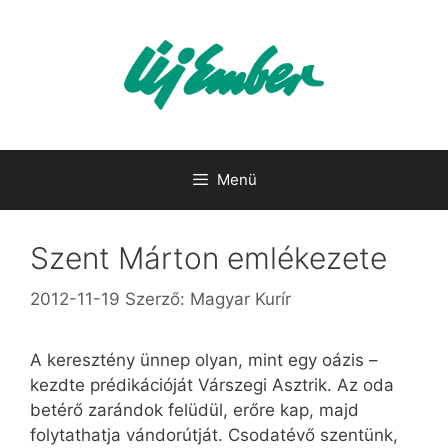
Kilépés
a
tartalomba
Menü
Szent Márton emlékezete
2012-11-19
Szerző:
Magyar Kurír
A keresztény ünnep olyan, mint egy oázis –
kezdte prédikációját Várszegi Asztrik. Az oda
betérő zarándok felüdül, erőre kap, majd
folytathatja vándorútját. Csodatévő szentünk,