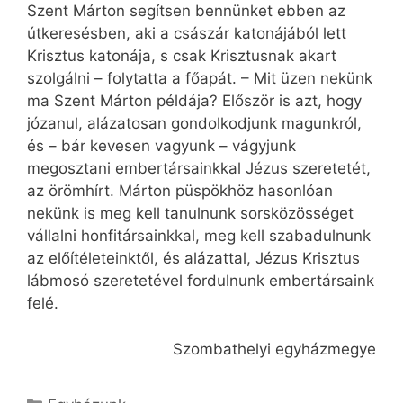
Szent Márton segítsen bennünket ebben az
útkeresésben, aki a császár katonájából lett
Krisztus katonája, s csak Krisztusnak akart
szolgálni – folytatta a főapát. – Mit üzen nekünk
ma Szent Márton példája? Először is azt, hogy
józanul, alázatosan gondolkodjunk magunkról,
és – bár kevesen vagyunk – vágyjunk
megosztani embertársainkkal Jézus szeretetét,
az örömhírt. Márton püspökhöz hasonlóan
nekünk is meg kell tanulnunk sorsközösséget
vállalni honfitársainkkal, meg kell szabadulnunk
az előítéleteinktől, és alázattal, Jézus Krisztus
lábmosó szeretetével fordulnunk embertársaink
felé.
Szombathelyi egyházmegye
Kategória