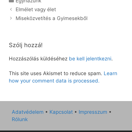
Egyházunk
Elmélet vagy élet
Miseközvetítés a Gyimesekből
Szólj hozzá!
Hozzászólás küldéséhez
be kell jelentkezni
.
This site uses Akismet to reduce spam.
Learn
how your comment data is processed.
Adatvédelem
•
Kapcsolat
•
Impresszum
•
Rólunk