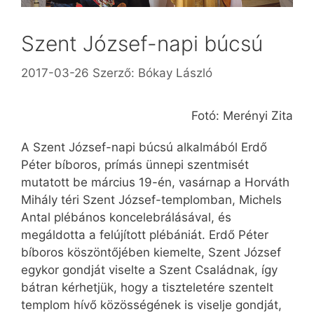
Szent József-napi búcsú
2017-03-26
Szerző:
Bókay László
Fotó: Merényi Zita
A Szent József-napi búcsú alkalmából Erdő
Péter bíboros, prímás ünnepi szentmisét
mutatott be március 19-én, vasárnap a Horváth
Mihály téri Szent József-templomban, Michels
Antal plébános koncelebrálásával, és
megáldotta a felújított plébániát. Erdő Péter
bíboros köszöntőjében kiemelte, Szent József
egykor gondját viselte a Szent Családnak, így
bátran kérhetjük, hogy a tiszteletére szentelt
templom hívő közösségének is viselje gondját,