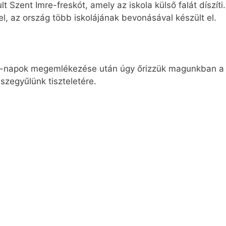
Szent Imre-freskót, amely az iskola külső falát díszíti
 az ország több iskolájának bevonásával készült el.
e-napok megemlékezése után úgy őrizzük magunkban a sz
szegyűlünk tiszteletére.