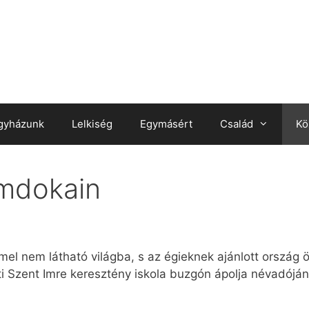
gyházunk
Lelkiség
Egymásért
Család
Kö
omdokain
mel nem látható világba, s az égieknek ajánlott ország 
 Szent Imre keresztény iskola buzgón ápolja névadóján