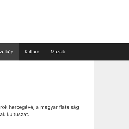
zelkép
Kultúra
Mozaik
örök hercegévé, a magyar fiatalság
ak kultuszát.