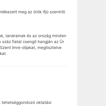
ékezett meg az örök ifjú szentről.
ak, tanárainak és az ország minden
száz fiatal csengő hangján az Úr
 Szent Imre-díjakat, megtisztelve
kat.
k tehetséggondozó oktatási