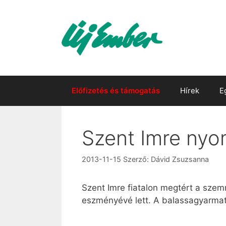
Kilépés
a
tartalomba
Előfizetés és támogatás
Hírek
E
Szent Imre ny
2013-11-15
Szerző:
Dávid Zsuzsanna
Szent Imre fiatalon megtért a szem
eszményévé lett. A balassagyarmati