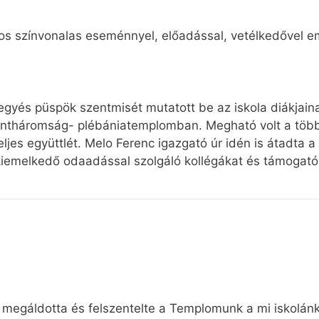
 színvonalas eseménnyel, előadással, vetélkedővel eml
gyés püspök szentmisét mutatott be az iskola diákjain
ntháromság- plébániatemplomban. Megható volt a több 
ljes együttlét. Melo Ferenc igazgató úr idén is átadta a
iemelkedő odaadással szolgáló kollégákat és támogató
 megáldotta és felszentelte a Templomunk a mi iskolán