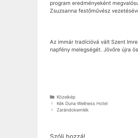
program eredményeként megvalósult 
Zsuzsanna festőművész vezetésével,
Az immár tradícióvá vált Szent Imr
napfény melegségét. Jövőre újra ös
Kategória
Közelkép
Kék Duna Wellness Hotel
Zarándokemlék
Szólj hozzá!