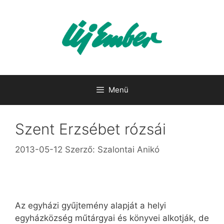
Kilépés
a
tartalomba
Menü
Szent Erzsébet rózsái
2013-05-12
Szerző:
Szalontai Anikó
Az egyházi gyűjtemény alapját a helyi
egyházközség műtárgyai és könyvei alkotják, de