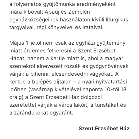
a folyamatos gyűjtőmunka eredményeként
mára kibővült Abaúj és Zemplén
egyházközségeinek használaton kívüli liturgikus
tárgyaival, régi könyveivel és irataival.
Május 1-jétől nem csak az egyházi gyűjtemény
miatt érdemes felkeresni a Szent Erzsébet
Házat, hanem a kertje miatt is, ahol a magyar
szentekről elnevezett rózsák és gyógynövények
várják a pihenni, elcsendesedni vágyókat. A
kertbe a belépés díjtalan – a nyári nyitvatartási
időben (vasárnap kivételével naponta 10-től 18
óráig) a Szent Erzsébet Ház dolgozói
szeretettel várják a város lakóit, a turistákat és
a zarándokokat egyaránt.
Szent Erzsébet Ház