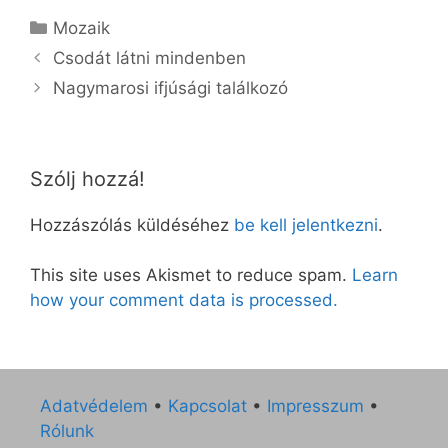
Kategória
Mozaik
Csodát látni mindenben
Nagymarosi ifjúsági találkozó
Szólj hozzá!
Hozzászólás küldéséhez
be kell jelentkezni
.
This site uses Akismet to reduce spam.
Learn
how your comment data is processed.
Adatvédelem
•
Kapcsolat
•
Impresszum
•
Rólunk