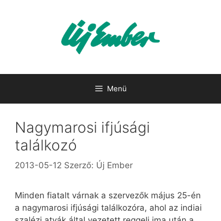
Kilépés
a
tartalomba
Menü
Nagymarosi ifjúsági
találkozó
2013-05-12
Szerző:
Új Ember
Minden fiatalt várnak a szervezők május 25-én
a nagymarosi ifjúsági találkozóra, ahol az indiai
szalézi atyák által vezetett reggeli ima után a