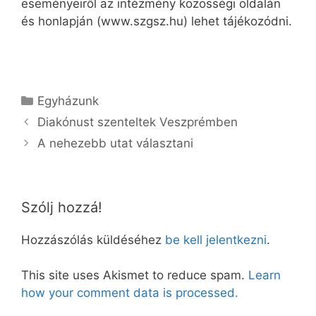
eseményeiről az intézmény közösségi oldalán
és honlapján (www.szgsz.hu) lehet tájékozódni.
Kategória
Egyházunk
Diakónust szenteltek Veszprémben
A nehezebb utat választani
Szólj hozzá!
Hozzászólás küldéséhez
be kell jelentkezni
.
This site uses Akismet to reduce spam.
Learn
how your comment data is processed.