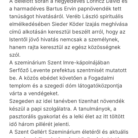
A délelőtt során a negyedéves Lőrincz Dávid és
a harmadéves Bartus Ervin papnövendék tett
tanúságot hivatásáról. Veréb László spirituális
elmélkedésében Sieder Köder Izajás meghívása
című alkotásán keresztül beszélt arról, hogy az
Istentől jövő hivatás nemcsak a személynek,
hanem rajta keresztül az egész közösségnek
szól.
A szeminárium Szent Imre-kápolnájában
Serfőző Levente prefektus szentmisét mutatott
be. A közös ebédet követően a Fogadalmi
templom és a szegedi dóm látogatóközpontja
várta a vendégeket.
Szegeden az idei tanévben tizenhat növendék
készül a papi szolgálatra. A tanulmányok, a
pasztorális gyakorlat és a lelki élet az itt töltött
idő három pillérét jelenti.
A Szent Gellért Szeminárium életéről és aktuális