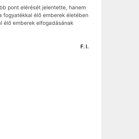
b pont elérését jelentette, hanem
a fogyatékkal élő emberek életében
al élő emberek elfogadásának
F. I.