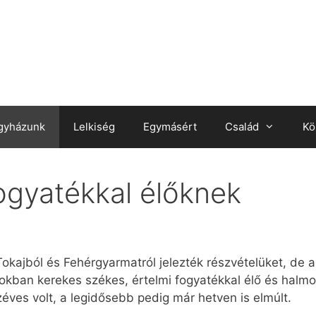
gyházunk
Lelkiség
Egymásért
Család
Kö
ogyatékkal élőknek
Tokajból és Fehérgyarmatról jelezték részvételüket, de a
kban kerekes székes, értelmi fogyatékkal élő és halmoz
zéves volt, a legidősebb pedig már hetven is elmúlt.