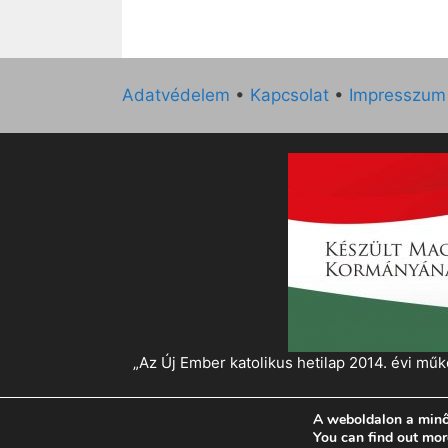
Adatvédelem
•
Kapcsolat
•
Impresszum
„Az Új Ember katolikus hetilap 2014. évi 
A weboldalon a minő
© 2026 Magyar Kurír - Új Ember
• Készült
Gen
You can find out mor