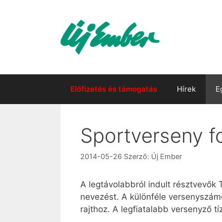
Kilépés
a
tartalomba
Előfizetés és támogatás
Hírek
E
Sportverseny f
2014-05-26
Szerző:
Új Ember
A legtávolabbról indult résztvevők 
nevezést. A különféle versenyszámo
rajthoz. A legfiatalabb versenyző tí