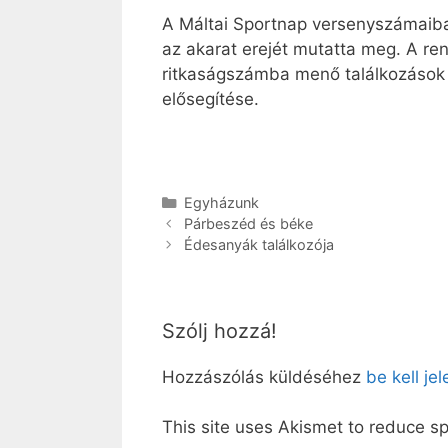
A Máltai Sportnap versenyszámaiba
az akarat erejét mutatta meg. A r
ritkaságszámba menő találkozások 
elősegítése.
Kategória
Egyházunk
Párbeszéd és béke
Édesanyák találkozója
Szólj hozzá!
Hozzászólás küldéséhez
be kell je
This site uses Akismet to reduce 