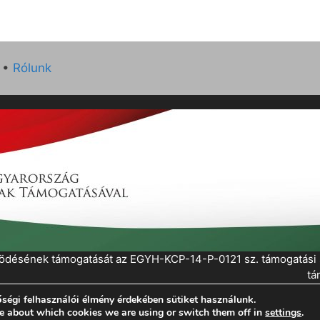
•
Rólunk
működésének támogatását az EGYH-KCP-14-P-0121 sz. támogatás
tá
ségi felhasználói élmény érdekében sütiket használunk.
eratePress
e about which cookies we are using or switch them off in
settings
.