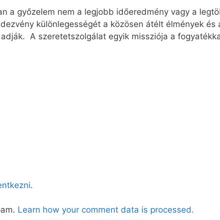
n a győzelem nem a legjobb időeredmény vagy a legtöb
endezvény különlegességét a közösen átélt élmények és 
adják. A szeretetszolgálat egyik missziója a fogyatékk
lentkezni
.
spam.
Learn how your comment data is processed.