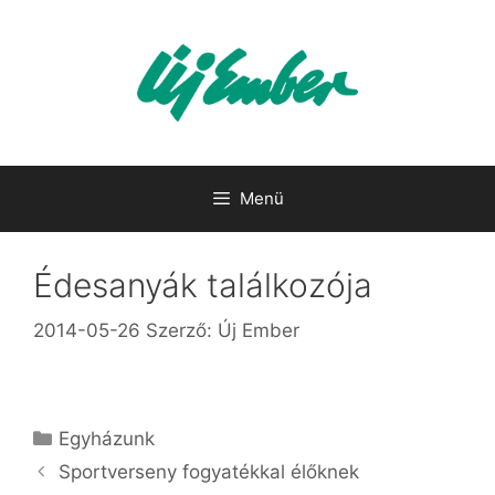
Kilépés
a
tartalomba
Menü
Édesanyák találkozója
2014-05-26
Szerző:
Új Ember
Kategória
Egyházunk
Sportverseny fogyatékkal élőknek