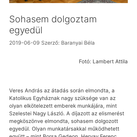
Sohasem dolgoztam
egyedül
2019-06-09
Szerző:
Baranyai Béla
Fotó: Lambert Attila
Veres András az átadás során elmondta, a
Katolikus Egyháznak nagy szüksége van az
olyan elkötelezett emberek munkájára, mint
Szelestei Nagy László. A díjazott az elismerést
megköszönve elmondta, sohasem dolgozott
egyedül. Olyan munkatársakkal működhetett
együtt – mint Borsa Gedeon, Hervay Ferenc,