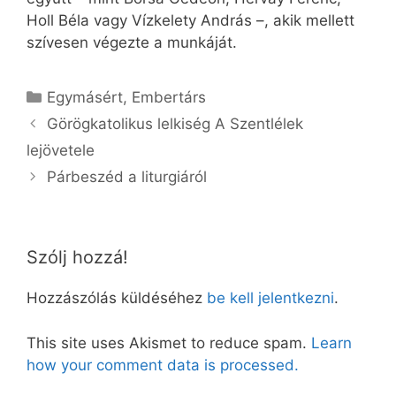
Holl Béla vagy Vízkelety András –, akik mellett
szívesen végezte a munkáját.
Kategória
Egymásért
,
Embertárs
Görögkatolikus lelkiség A Szentlélek
lejövetele
Párbeszéd a liturgiáról
Szólj hozzá!
Hozzászólás küldéséhez
be kell jelentkezni
.
This site uses Akismet to reduce spam.
Learn
how your comment data is processed.