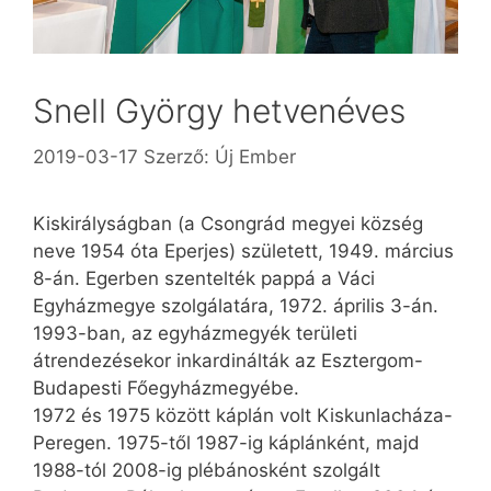
Snell György hetvenéves
2019-03-17
Szerző:
Új Ember
Kiskirályságban (a Csongrád megyei község
neve 1954 óta Eperjes) született, 1949. március
8-án. Egerben szentelték pappá a Váci
Egyházmegye szolgálatára, 1972. április 3-án.
1993-ban, az egyházmegyék területi
átrendezésekor inkardinálták az Esztergom-
Budapesti Főegyházmegyébe.
1972 és 1975 között káplán volt Kiskunlacháza-
Peregen. 1975-től 1987-ig káplánként, majd
1988-tól 2008-ig plébánosként szolgált