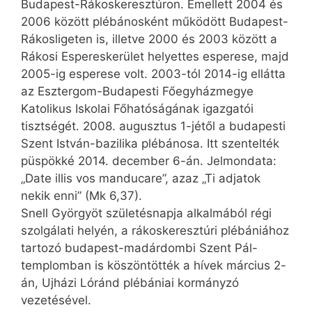
Budapest-Rákoskeresztúron. Emellett 2004 és
2006 között plébánosként működött Budapest-
Rákosligeten is, illetve 2000 és 2003 között a
Rákosi Espereskerület helyettes esperese, majd
2005-ig esperese volt. 2003-tól 2014-ig ellátta
az Esztergom-Budapesti Főegyházmegye
Katolikus Iskolai Főhatóságának igazgatói
tisztségét. 2008. augusztus 1-jétől a budapesti
Szent István-bazilika plébánosa. Itt szentelték
püspökké 2014. december 6-án. Jelmondata:
„Date illis vos manducare”, azaz „Ti adjatok
nekik enni” (Mk 6,37).
Snell Györgyöt születésnapja alkalmából régi
szolgálati helyén, a rákoskeresztúri plébániához
tartozó budapest-madárdombi Szent Pál-
templomban is köszöntötték a hívek március 2-
án, Ujházi Lóránd plébániai kormányzó
vezetésével.