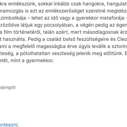
okra emlékszünk, sokkal inkább csak hangokra, hangulato
meramozgás is ezt az emlékszerűséget szeretné megidéz
szimbolikája – lehet az idő vagy a gyerekkor metaforája
atükröződve látjuk egy pocsolyában, a végén pedig az égen
a film történetéről, talán azért, mert másodlagosnak ér
 használta. Pedig a család belső feszültségeire és Cleo
 ami a megfelelő magasságba érve úgyis leválik a sztor
teség, a pótolhatatlan veszteség jelenik meg előttünk. 
tét, mint a gyermekkor.
ajongóit
lentkezni
.