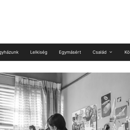
gyházunk
Lelkiség
Egymásért
Család
Kö