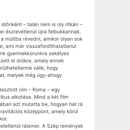
időnként – talán nem is oly ritkán –
i észrevétlenül újra felbukkannak.
 a múltba révedni, amikor olyan sok
, ami már visszafordíthatatlanul
tünk gyermekkorunkra sekélyes
zett el örökre, amely ennek
ülhetetlenné válik, hogy
kat, melyek még úgy-ahogy
álasztott cím – Roma – egy
ikus alkotása. Mind a két film
ómában azt mutatta be, hogyan hat rá
gravitációs középpont, amely körül
kor.
etetlenül ráismer. A Szép remények