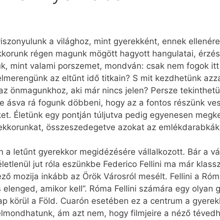
szonyulunk a világhoz, mint gyerekként, ennek ellenére 
korunk régen magunk mögött hagyott hangulatai, érzése
uk, mint valami porszemet, mondván: csak nem fogok itt
merengünk az eltűnt idő titkain? S mit kezdhetünk azzal
 az önmagunkhoz, aki már nincs jelen? Persze tekinthe
re ásva rá fogunk döbbeni, hogy az a fontos részünk ves
t. Életünk egy pontján túljutva pedig egyenesen megker
rekkorunkat, összeszedegetve azokat az emlékdarabká
n a letűnt gyerekkor megidézésére vállalkozott. Bár a v
etlenül jut róla eszünkbe Federico Fellini ma már klassz
dező mozija inkább az Örök Városról mesélt. Fellini a R
 elenged, amikor kell”. Róma Fellini számára egy olyan 
Nap körül a Föld. Cuarón esetében ez a centrum a gyerek
elmondhatunk, ám azt nem, hogy filmjeire a néző tévedh