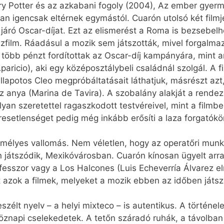
rry Potter és az azkabani fogoly (2004), Az ember gyer
n igencsak eltérnek egymástól. Cuarón utolsó két filmje 
járó Oscar-díjat. Ezt az elismerést a Roma is bezsebelh
film. Ráadásul a mozik sem játszották, mivel forgalmazá
több pénzt fordítottak az Oscar-díj kampányára, mint am
paricio), aki egy középosztálybeli családnál szolgál. A 
állapotos Cleo megpróbáltatásait láthatjuk, másrészt az
z anya (Marina de Tavira). A szobalány alakját a rendező
yan szeretettel ragaszkodott testvéreivel, mint a filmb
resetlenséget pedig még inkább erősíti a laza forgató
mélyes vallomás. Nem véletlen, hogy az operatőri munk
én játszódik, Mexikóvárosban. Cuarón kínosan ügyelt arr
fesszor vagy a Los Halcones (Luis Echeverría Álvarez el
int azok a filmek, melyeket a mozik ebben az időben ját
eszélt nyelv – a helyi mixteco – is autentikus. A történe
znapi cselekedetek. A tetőn száradó ruhák, a távolban 