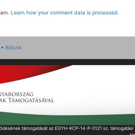
spam.
Learn how your comment data is processed.
•
Rólunk
működésének támogatását az EGYH-KCP-14-P-0121 sz. támogatás
tá