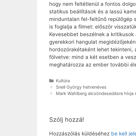
hogy nem feltétlenül a fontos dolg
statikus beállítások és a lassú ka
minduntalan fel-feltűnő repülőgép 
is foglalja a filmet: először vissz
Kevesebbet beszélnek a kritikusok 
gyerekkori hangulat megidézőjeként
hordozórakétaként lehet tekinteni,
fölvetve: mind a két esetben a vesz
meghatározza az ember további éle
Kategória
Kultúra
Snell György hetvenéves
Mark Wahlberg elcsöndesedésre hívja r
Szólj hozzá!
Hozzászólás küldéséhez
be kell je