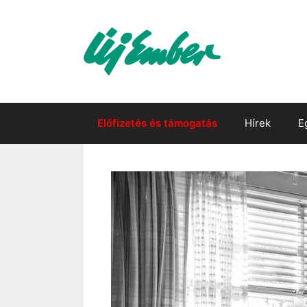
Kilépés
a
tartalomba
Előfizetés és támogatás
Hírek
E