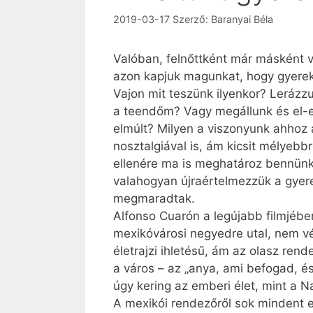
2019-03-17
Szerző:
Baranyai Béla
Valóban, felnőttként már másként vi
azon kapjuk magunkat, hogy gyerek
Vajon mit teszünk ilyenkor? Lerázz
a teendőm? Vagy megállunk és el-el
elmúlt? Milyen a viszonyunk ahhoz
nosztalgiával is, ám kicsit mélyebb
ellenére ma is meghatároz bennünke
valahogyan újraértelmezzük a gye
megmaradtak.
Alfonso Cuarón a legújabb filmjébe
mexikóvárosi negyedre utal, nem vél
életrajzi ihletésű, ám az olasz ren
a város – az „anya, ami befogad, és
úgy kering az emberi élet, mint a 
A mexikói rendezőről sok mindent 