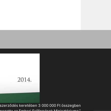
i szerződés keretében 3 000 000 Ft összegben
mogatta az Emberi Erőforrások Minisztériuma.”