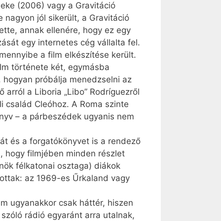
meke (2006) vagy a Gravitáció
nagyon jól sikerült, a Gravitáció
ette, annak ellenére, hogy ez egy
sát egy internetes cég vállalta fel.
ennyibe a film elkészítése került.
film története két, egymásba
t, hogyan próbálja menedzselni az
 arról a Liboria „Libo” Rodríguezről
eli család Cleóhoz. A Roma szinte
könyv – a párbeszédek ugyanis nem
át és a forgatókönyvet is a rendező
a, hogy filmjében minden részlet
nök félkatonai osztaga) diákok
szottak: az 1969-es Űrkaland vagy
lem ugyanakkor csak háttér, hiszen
szóló rádió egyaránt arra utalnak,