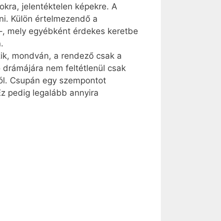
kra, jelentéktelen képekre. A
ni. Külön értelmezendő a
 –, mely egyébként érdekes keretbe
.
zik, mondván, a rendező csak a
 drámájára nem feltétlenül csak
iról. Csupán egy szempontot
Ez pedig legalább annyira