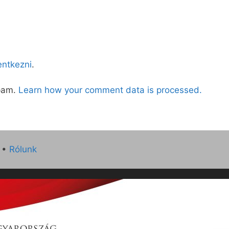
lentkezni
.
spam.
Learn how your comment data is processed.
•
Rólunk