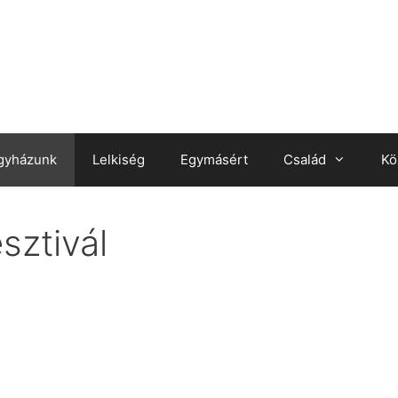
gyházunk
Lelkiség
Egymásért
Család
Kö
sztivál