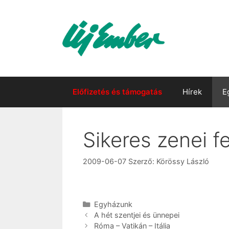
Kilépés
a
tartalomba
Előfizetés és támogatás
Hírek
E
Sikeres zenei fe
2009-06-07
Szerző:
Körössy László
Kategória
Egyházunk
A hét szentjei és ünnepei
Róma – Vatikán – Itália