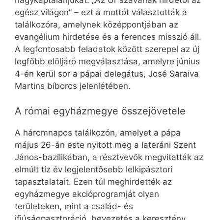
nagykáptalanjukat. „Az Úr szavának hirdetői az
egész világon” – ezt a mottót választották a
találkozóra, amelynek középpontjában az
evangélium hirdetése és a ferences misszió áll.
A legfontosabb feladatok között szerepel az új
legfőbb elöljáró megválasztása, amelyre június
4-én kerül sor a pápai delegátus, José Saraiva
Martins bíboros jelenlétében.
A római egyházmegye összejövetele
A háromnapos találkozón, amelyet a pápa
május 26-án este nyitott meg a lateráni Szent
János-bazilikában, a résztvevők megvitatták az
elmúlt tíz év legjelentősebb lelkipásztori
tapasztalatait. Ezen túl meghirdették az
egyházmegye akcióprogramját olyan
területeken, mint a család- és
ifjúságpasztoráció, bevezetés a keresztény