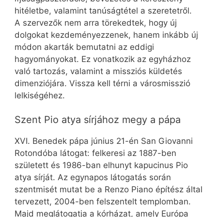
hitéletbe, valamint tanúságtétel a szeretetről.
A szervezők nem arra törekedtek, hogy új
dolgokat kezdeményezzenek, hanem inkább új
módon akarták bemutatni az eddigi
hagyományokat. Ez vonatkozik az egyházhoz
való tartozás, valamint a missziós küldetés
dimenziójára. Vissza kell térni a városmisszió
lelkiségéhez.
Szent Pio atya sírjához megy a pápa
XVI. Benedek pápa június 21-én San Giovanni
Rotondóba látogat: felkeresi az 1887-ben
született és 1986-ban elhunyt kapucinus Pio
atya sírját. Az egynapos látogatás során
szentmisét mutat be a Renzo Piano építész által
tervezett, 2004-ben felszentelt templomban.
Majd meglátogatja a kórházat, amely Európa