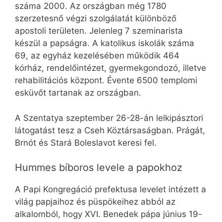
száma 2000. Az országban még 1780
szerzetesnő végzi szolgálatát különböző
apostoli területen. Jelenleg 7 szeminarista
készül a papságra. A katolikus iskolák száma
69, az egyház kezelésében működik 464
kórház, rendelőintézet, gyermekgondozó, illetve
rehabilitációs központ. Évente 6500 templomi
esküvőt tartanak az országban.
A Szentatya szeptember 26-28-án lelkipásztori
látogatást tesz a Cseh Köztársaságban. Prágát,
Brnót és Stará Boleslavot keresi fel.
Hummes bíboros levele a papokhoz
A Papi Kongregáció prefektusa levelet intézett a
világ papjaihoz és püspökeihez abból az
alkalomból, hogy XVI. Benedek pápa június 19-