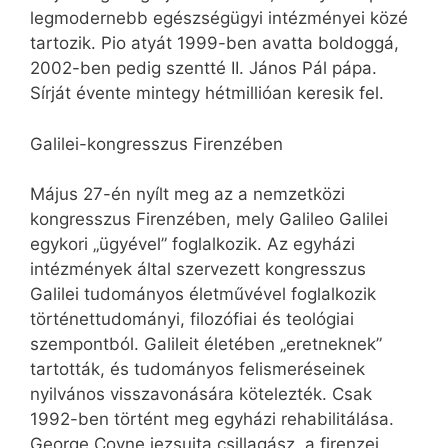
legmodernebb egészségügyi intézményei közé
tartozik. Pio atyát 1999-ben avatta boldoggá,
2002-ben pedig szentté II. János Pál pápa.
Sírját évente mintegy hétmillióan keresik fel.
Galilei-kongresszus Firenzében
Május 27-én nyílt meg az a nemzetközi
kongresszus Firenzében, mely Galileo Galilei
egykori „ügyével” foglalkozik. Az egyházi
intézmények által szervezett kongresszus
Galilei tudományos életművével foglalkozik
történettudományi, filozófiai és teológiai
szempontból. Galileit életében „eretneknek”
tartották, és tudományos felismeréseinek
nyilvános visszavonására kötelezték. Csak
1992-ben történt meg egyházi rehabilitálása.
George Coyne jezsuita csillagász, a firenzei