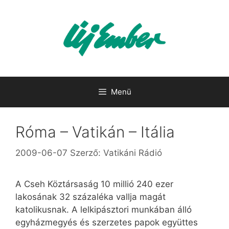
Kilépés
a
tartalomba
Menü
Róma – Vatikán – Itália
2009-06-07
Szerző:
Vatikáni Rádió
A Cseh Köztársaság 10 millió 240 ezer
lakosának 32 százaléka vallja magát
katolikusnak. A lelkipásztori munkában álló
egyházmegyés és szerzetes papok együttes