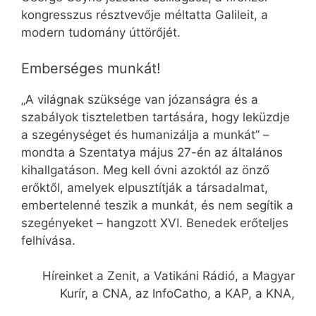
kongresszus résztvevője méltatta Galileit, a
modern tudomány úttörőjét.
Emberséges munkát!
„A világnak szüksége van józanságra és a
szabályok tiszteletben tartására, hogy leküzdje
a szegénységet és humanizálja a munkát” –
mondta a Szentatya május 27-én az általános
kihallgatáson. Meg kell óvni azoktól az önző
erőktől, amelyek elpusztítják a társadalmat,
embertelenné teszik a munkát, és nem segítik a
szegényeket – hangzott XVI. Benedek erőteljes
felhívása.
Híreinket a Zenit, a Vatikáni Rádió, a Magyar
Kurír, a CNA, az InfoCatho, a KAP, a KNA,