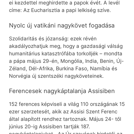
ei kezdettel meghirdette a papok évét. A levél
címe: Az Eucharisztia a papi lelkiség szíve.
Nyolc új vatikáni nagykövet fogadása
Szolidaritás és józanság: ezek révén
akadályozhatjuk meg, hogy a gazdasági válság
humanitárius katasztrófába torkolljék – mondta
a pápa május 29-én, Mongólia, India, Benin, Új-
Zéland, Dél-Afrika, Burkina Faso, Namíbia és
Norvégia új szentszéki nagyköveteinek.
Ferencesek nagykáptalanja Assisiben
152 ferences képviseli a világ 110 országának 15
ezer szerzetesét, akik az Assisi Szent Ferenc
által alapított rendhez tartoznak. Május 24- től
június 20-ig Assisiben tartják 187.