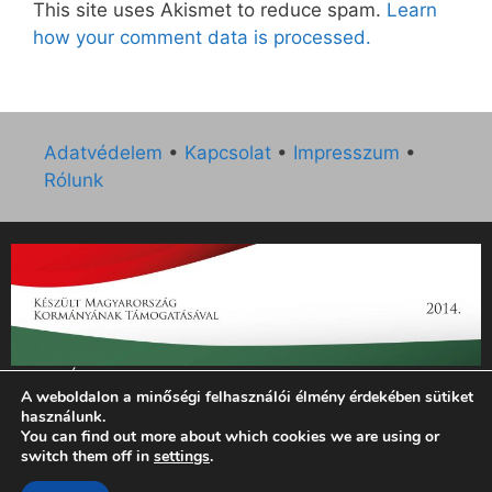
This site uses Akismet to reduce spam.
Learn
how your comment data is processed.
Adatvédelem
•
Kapcsolat
•
Impresszum
•
Rólunk
„Az Új Ember katolikus hetilap 2014. évi működésének
A weboldalon a minőségi felhasználói élmény érdekében sütiket
támogatását az EGYH-KCP-14-P-0121 sz. támogatási
használunk.
szerződés keretében 3 000 000 Ft összegben támogatta az
You can find out more about which cookies we are using or
Emberi Erőforrások Minisztériuma.”
switch them off in
settings
.