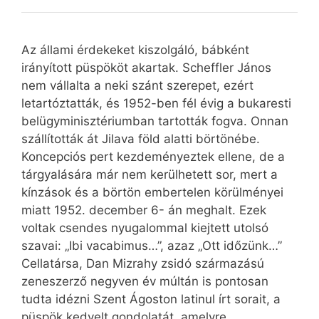
Az állami érdekeket kiszolgáló, bábként
irányított püspököt akartak. Scheffler János
nem vállalta a neki szánt szerepet, ezért
letartóztatták, és 1952-ben fél évig a bukaresti
belügyminisztériumban tartották fogva. Onnan
szállították át Jilava föld alatti börtönébe.
Koncepciós pert kezdeményeztek ellene, de a
tárgyalására már nem kerülhetett sor, mert a
kínzások és a börtön embertelen körülményei
miatt 1952. december 6- án meghalt. Ezek
voltak csendes nyugalommal kiejtett utolsó
szavai: „Ibi vacabimus…”, azaz „Ott időzünk…”
Cellatársa, Dan Mizrahy zsidó származású
zeneszerző negyven év múltán is pontosan
tudta idézni Szent Ágoston latinul írt sorait, a
püspök kedvelt gondolatát, amelyre