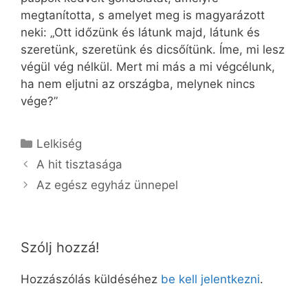
megtanította, s amelyet meg is magyarázott
neki: „Ott időzünk és látunk majd, látunk és
szeretünk, szeretünk és dicsőítünk. Íme, mi lesz
végül vég nélkül. Mert mi más a mi végcélunk,
ha nem eljutni az országba, melynek nincs
vége?”
Kategória
Lelkiség
A hit tisztasága
Az egész egyház ünnepel
Szólj hozzá!
Hozzászólás küldéséhez
be kell jelentkezni
.