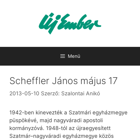
Kilépés
a
tartalomba
Menü
Scheffler János május 17
2013-05-10
Szerző:
Szalontai Anikó
1942-ben kinevezték a Szatmári egyházmegye
püspökévé, majd nagyváradi apostoli
kormányzóvá. 1948-tól az újraegyesített
Szatmár–nagyváradi egyházmegye közös