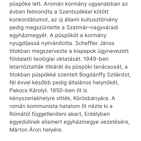
püspöke lett. Aromán kormány ugyanabban az
évben felmondta a Szentszékkel kötött
konkordátumot, az új állami kultusztörvény
pedig megszüntette a Szatmár–nagyváradi
egyházmegyét. A püspököt a kormány
nyugdíjassá nyilvánította. Scheffler János
titokban megszervezte a kispapok úgynevezett
földalatti teológiai oktatását. 1949-ben
letartóztatták titkárát és püspöki tanácsosát, a
titokban püspökké szentelt Bogdánffy Szilárdot,
fél évvel később pedig általános helynökét,
Pakocs Károlyt. 1950-ben őt is
kényszerlakhelyre vitték, Körösbányára. A
román kommunista hatalom őt nézte ki a
Rómától függetleníteni akart, Erdélyben
egyedülinek elismert egyházmegye vezetésére,
Márton Áron helyére.