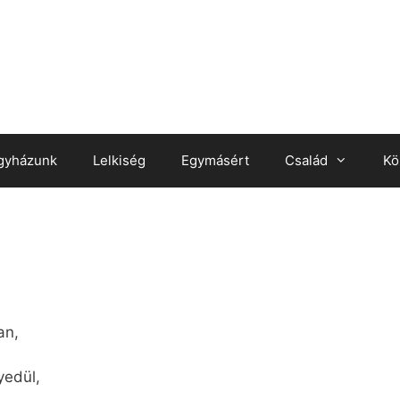
gyházunk
Lelkiség
Egymásért
Család
Kö
an,
yedül,