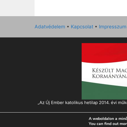
Adatvédelem
•
Kapcsolat
•
Impresszum
„Az Új Ember katolikus hetilap 2014. évi 
A weboldalon a minő
© 2026 Magyar Kurír - Új Ember
• Készült
Gen
You can find out mor