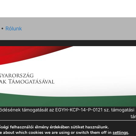
•
Rólunk
működésének támogatását az EGYH-KCP-14-P-0121 sz. támogatás
tá
ségi felhasználói élmény érdekében sütiket használunk.
eratePress
e about which cookies we are using or switch them off in
settings
.