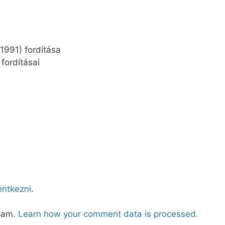
) fordítása
tásai
lentkezni
.
spam.
Learn how your comment data is processed.