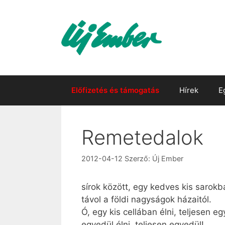
Kilépés
a
tartalomba
Előfizetés és támogatás
Hírek
E
Remetedalok
2012-04-12
Szerző:
Új Ember
sírok között, egy kedves kis sarokb
távol a földi nagyságok házaitól.
Ó, egy kis cellában élni, teljesen eg
egyedül élni, teljesen egyedül!