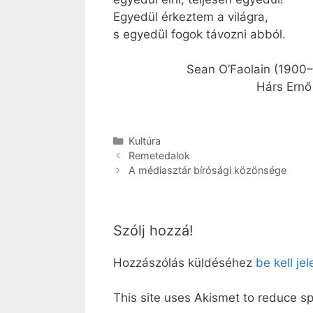
Egyedül érkeztem a világra,
s egyedül fogok távozni abból.
Sean O’Faolain (1900–1991
Hárs Ernő fordí
Kategória
Kultúra
Remetedalok
A médiasztár bírósági közönsége
Szólj hozzá!
Hozzászólás küldéséhez
be kell je
This site uses Akismet to reduce 