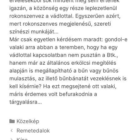
érvelésekből sok mindent meg sem értenek
igazán, a közönség egy része leplezetlenül
rokonszenvez a vádlottal. Egyszerűen azért,
mert rokonszenves megjelenésű, szereti
színészi munkáját…
Már csak egyetlen kérdésem maradt: gondol-e
valaki arra abban a teremben, hogy ha egy
vádlottal kapcsolatban nem pusztán a Btk.,
hanem már az általános erkölcsi megítélés
alapján is megállapítható a bűn vagy bűnös
mulasztás, az illető bűnbánatát vezeklésnek is
kell kísérnie? Ha ezt megsejtené ott valaki,
máris érdemes volt befurakodnia a
tárgyalásra…
Kategória
Közelkép
Remetedalok