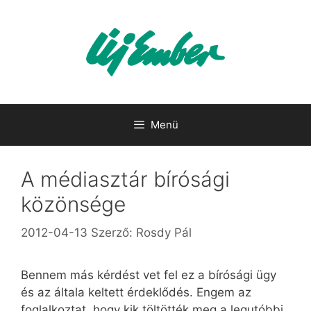
Kilépés
a
tartalomba
Menü
A médiasztár bírósági
közönsége
2012-04-13
Szerző:
Rosdy Pál
Bennem más kérdést vet fel ez a bírósági ügy
és az általa keltett érdeklődés. Engem az
foglalkoztat, hogy kik töltötték meg a legutóbbi