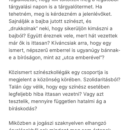
tárgyalási napon is a tárgyalótermet. Ha
tehetném, meg is kérdezném a jelenlévőket.
Sajnálják a bajba jutott színészt, és
„drukkolnak” neki, hogy sikerüljön kimászni a
bajból? Együtt éreznek vele, mert hát vezettek
már ők is ittasan? Kíváncsiak arra, hogy egy
ismert, népszerű emberrel is ugyanúgy bánnak-
e a bíróságon, mint az „utca emberével”?
Közismert színészkollégák egy csoportja is
megjelent a közönség körében. Szolidaritásból?
Talán úgy vélik, hogy egy színész esetében
legfeljebb hiba ittasan vezetni? Vagy azt
tesztelik, mennyire független hatalmi ág a
bíráskodás?
Miközben a jogászi szaknyelven elhangzó