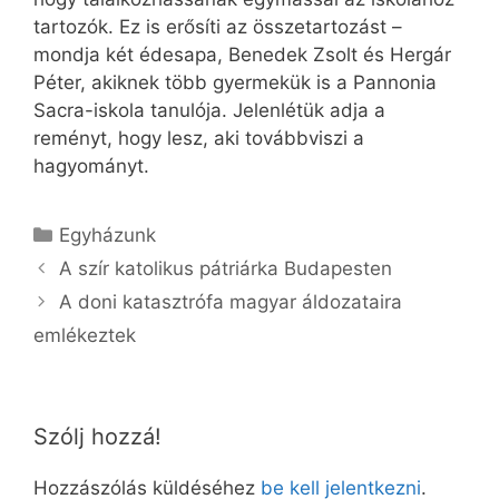
tartozók. Ez is erősíti az összetartozást –
mondja két édesapa, Benedek Zsolt és Hergár
Péter, akiknek több gyermekük is a Pannonia
Sacra-iskola tanulója. Jelenlétük adja a
reményt, hogy lesz, aki továbbviszi a
hagyományt.
Kategória
Egyházunk
A szír katolikus pátriárka Budapesten
A doni katasztrófa magyar áldozataira
emlékeztek
Szólj hozzá!
Hozzászólás küldéséhez
be kell jelentkezni
.