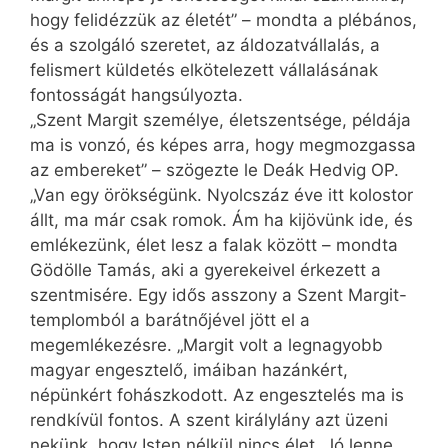
hogy felidézzük az életét” – mondta a plébános,
és a szolgáló szeretet, az áldozatvállalás, a
felismert küldetés elkötelezett vállalásának
fontosságát hangsúlyozta.
„Szent Margit személye, életszentsége, példája
ma is vonzó, és képes arra, hogy megmozgassa
az embereket” – szögezte le Deák Hedvig OP.
„Van egy örökségünk. Nyolcszáz éve itt kolostor
állt, ma már csak romok. Ám ha kijövünk ide, és
emlékezünk, élet lesz a falak között – mondta
Gödölle Tamás, aki a gyerekeivel érkezett a
szentmisére. Egy idős asszony a Szent Margit-
templomból a barátnőjével jött el a
megemlékezésre. „Margit volt a legnagyobb
magyar engesztelő, imáiban hazánkért,
népünkért fohászkodott. Az engesztelés ma is
rendkívül fontos. A szent királylány azt üzeni
nekünk, hogy Isten nélkül nincs élet. Jó lenne,