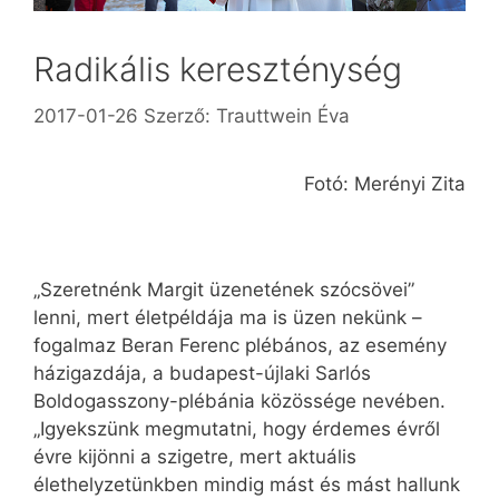
Radikális kereszténység
2017-01-26
Szerző:
Trauttwein Éva
Fotó: Merényi Zita
„Szeretnénk Margit üzenetének szócsövei”
lenni, mert életpéldája ma is üzen nekünk –
fogalmaz Beran Ferenc plébános, az esemény
házigazdája, a budapest-újlaki Sarlós
Boldogasszony-plébánia közössége nevében.
„Igyekszünk megmutatni, hogy érdemes évről
évre kijönni a szigetre, mert aktuális
élethelyzetünkben mindig mást és mást hallunk