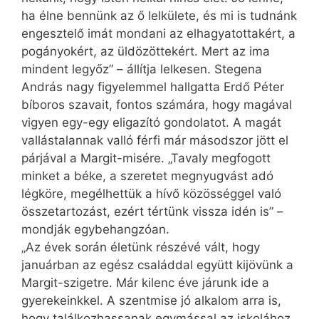
ha élne bennünk az ő lelkülete, és mi is tudnánk
engesztelő imát mondani az elhagyatottakért, a
pogányokért, az üldözöttekért. Mert az ima
mindent legyőz” – állítja lelkesen. Stegena
András nagy figyelemmel hallgatta Erdő Péter
bíboros szavait, fontos számára, hogy magával
vigyen egy-egy eligazító gondolatot. A magát
vallástalannak valló férfi már másodszor jött el
párjával a Margit-misére. „Tavaly megfogott
minket a béke, a szeretet megnyugvást adó
légköre, megélhettük a hívő közösséggel való
összetartozást, ezért tértünk vissza idén is” –
mondják egybehangzóan.
„Az évek során életünk részévé vált, hogy
januárban az egész családdal együtt kijövünk a
Margit-szigetre. Már kilenc éve járunk ide a
gyerekeinkkel. A szentmise jó alkalom arra is,
hogy találkozhassanak egymással az iskolához