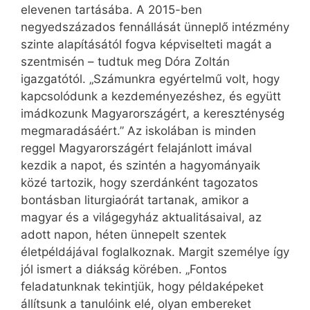
elevenen tartásába. A 2015-ben
negyedszázados fennállását ünneplő intézmény
szinte alapításától fogva képviselteti magát a
szentmisén – tudtuk meg Dóra Zoltán
igazgatótól. „Számunkra egyértelmű volt, hogy
kapcsolódunk a kezdeményezéshez, és együtt
imádkozunk Magyar­országért, a kereszténység
megmaradásáért.” Az iskolában is minden
reggel Magyar­országért felajánlott imával
kezdik a napot, és szintén a hagyományaik
közé tartozik, hogy szerdánként tagozatos
bontásban liturgiaórát tartanak, amikor a
magyar és a világegyház aktualitásaival, az
adott napon, héten ünnepelt szentek
életpéldájával foglalkoznak. Margit személye így
jól ismert a diákság körében. „Fontos
feladatunknak tekintjük, hogy példaképeket
állítsunk a tanulóink elé, olyan embereket