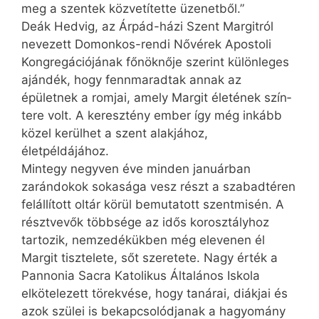
meg a szentek közvetítette üzenetből.”
Deák Hedvig, az Árpád-házi Szent Margitról
nevezett Domonkos-rendi Nővérek Apostoli
Kongregációjának főnöknője szerint különleges
ajándék, hogy fennmaradtak annak az
épületnek a romjai, amely Margit életének szín­
tere volt. A keresztény ember így még inkább
közel kerülhet a szent alakjához,
életpéldájához.
Mintegy negyven éve minden januárban
zarándokok sokasága vesz részt a szabadtéren
felállított oltár körül bemutatott szentmisén. A
résztvevők többsége az idős korosztályhoz
tartozik, nemzedékükben még elevenen él
Margit tisztelete, sőt szeretete. Nagy érték a
Pannonia Sacra Katolikus Általános Iskola
elkötelezett törekvése, hogy tanárai, diákjai és
azok szülei is bekapcsolódjanak a hagyomány