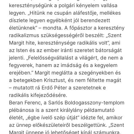
kereszténységünk a polgári kényelem vallása
legyen. „Hitünk ne csupán aláfestője, mellékes
díszlete legyen egyébként jól berendezett
életünknek” – mondta. A főpásztor a keresztény
radikalizmus szükségességéről beszélt: „Szent
Margit hite, kereszténysége radikális volt”, ami
az Isten és az ember iránti szeretet bátorságát
jelenti. „Felelősségvállalást a világért, de nem a
fegyverek, hanem az imádság és a kegyelem
erejében.” Margit meglátta a szegényekben és
a betegekben Krisztust, és nem féltette magát
– mutatott rá Erdő Péter a szeretetnek e
radikális kifejeződésére.
Beran Ferenc, a Sarlós Boldogasszony-templom
plébánosa is a szent királylány példa­mutató
életét, „égbe ívelő szép útját” idézte fel, amikor
az ünnep előkészületeiről beszélgettünk. „Szent
Margit ünnepe jó lehetőséget kínál számunkra,