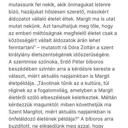
mutassunk fel nekik, akik önmagukat Istenre
bízó, hazájukat hősiesen szerető, másokért
áldozatot vállaló életet éltek. Margit ma is utat
mutat nekünk. Azt tanulhatjuk meg tőle, hogy
az emberi méltóságnak megfelelő életet csak a
közösségért vállalt áldozatok árán lehet
fenntartani” – mutatott rá Dóra Zoltán a szent
királylány életszentségének időszerűségére.
A szentmise szónoka, Erdő Péter bíboros
beszédében szintén arra a kérdésre kereste a
választ, miért aktuális napjainkban is Margit
életpéldája. „Távolinak tűnik az a kultúra, túl
réginek az a fogalomvilág, amelyben a Margit
életéről szóló elbeszélések keletkeztek. Méltán
kérdezzük magunktól: miben követhetjük ma
Szent Margitot, miért aktuális napjainkban is
önfeláldozó életének példája?” A bíboros arra
buzdított, ne elégedjünk meg azzal, hogy