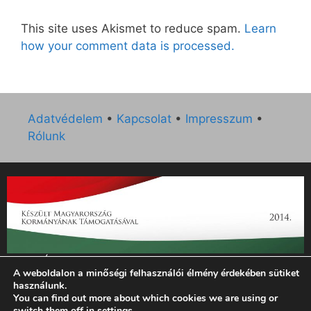
This site uses Akismet to reduce spam.
Learn
how your comment data is processed.
Adatvédelem
•
Kapcsolat
•
Impresszum
•
Rólunk
„Az Új Ember katolikus hetilap 2014. évi működésének
A weboldalon a minőségi felhasználói élmény érdekében sütiket
támogatását az EGYH-KCP-14-P-0121 sz. támogatási
használunk.
szerződés keretében 3 000 000 Ft összegben támogatta az
You can find out more about which cookies we are using or
Emberi Erőforrások Minisztériuma.”
switch them off in
settings
.