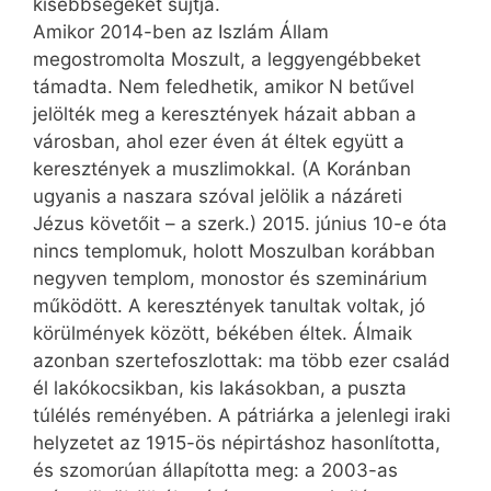
kisebbségeket sújtja.
Amikor 2014-ben az Iszlám Állam
megostromolta Moszult, a leggyengébbeket
támadta. Nem feledhetik, amikor N betűvel
jelölték meg a keresztények házait abban a
városban, ahol ezer éven át éltek együtt a
keresztények a muszlimokkal. (A Koránban
ugyanis a naszara szóval jelölik a názáreti
Jézus követőit – a szerk.) 2015. június 10-e óta
nincs templomuk, holott Moszulban korábban
negyven templom, monostor és szeminárium
működött. A keresztények tanultak voltak, jó
körülmények között, békében éltek. Álmaik
azonban szertefoszlottak: ma több ezer család
él lakókocsikban, kis lakásokban, a puszta
túlélés reményében. A pátriárka a jelenlegi iraki
helyzetet az 1915-ös nép­irtáshoz hasonlította,
és szomorúan állapította meg: a 2003-as