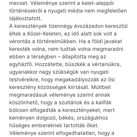
mecset. Véleménye szerint a kelet-aleppói
történésekről a nyugati média nem megfelelően
tájékoztatott.
A keresztények tizennégy évszázadon keresztül
éltek a Közel-Keleten, ez idő alatt sok volt a
vérontás a történelmükben. Ha a földi javakat
keresték volna, nem tudtak volna megmaradni
ebben a térségben – állapította meg az
egyházfő. Hozzátette, büszkék a vértanúikra,
ugyanakkor nagy szükségük van nyugati
testvéreikre, hogy megakadályozzák az ősi
keresztény közösségek kiirtását. Múltbeli
megmaradásuk véleménye szerint annak
köszönhető, hogy a szultánok és a kalifák
bölcsen elfogadták a keresztényeket, mert
keményen dolgozó, békés, országukhoz
hűséges embereknek tartották őket.
Véleménye szerint elfogadhatatlan, hogy a