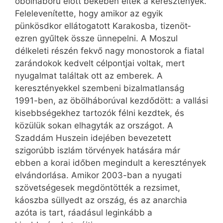
öbölháború előtt békében éltek a keresztények.
Felelevenítette, hogy amikor az egyik
pünkösdkor ellátogatott Karakosba, tizenöt­
ezren gyűltek össze ünnepelni. A Moszul
délkeleti részén fekvő nagy monostorok a fiatal
zarándokok kedvelt célpontjai voltak, mert
nyugalmat találtak ott az emberek. A
keresztényekkel szembeni bizalmatlanság
1991-ben, az öbölháborúval kezdődött: a vallási
kisebbségekhez tartozók félni kezdtek, és
közülük sokan elhagyták az országot. A
Szaddám Huszein idejében bevezetett
szigorúbb iszlám törvények hatására már
ebben a korai időben megindult a keresztények
elvándorlása. Amikor 2003-ban a nyugati
szövetségesek megdöntötték a rezsimet,
káoszba süllyedt az ország, és az anarchia
azóta is tart, ráadásul leginkább a