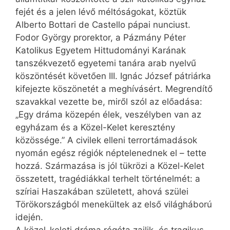
fejét és a jelen lévő méltóságokat, köztük
Alberto Bottari de Castello pápai nunciust.
Fodor György prorektor, a Pázmány Péter
Katolikus Egyetem Hittudományi Karának
tanszékvezető egyetemi tanára arab nyelvű
köszöntését követően III. Ignác József pátriárka
kifejezte köszönetét a meghívás­ért. Megrendítő
szavakkal vezette be, miről szól az előadása:
„Egy dráma közepén élek, veszélyben van az
egyházam és a Közel-Kelet keresztény
közössége.” A civilek elleni terror­támadások
nyomán egész régiók néptelenednek el – tette
hozzá. Származása is jól tükrözi a Közel-Kelet
összetett, tragédiákkal terhelt történelmét: a
szíriai Haszakában született, ahová szülei
Törökországból menekültek az első világháború
idején.