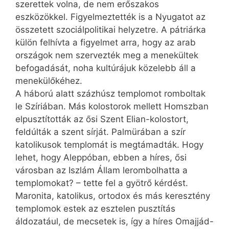
szerettek volna, de nem erőszakos
eszközökkel. Figyelmeztették is a Nyugatot az
összetett szociálpolitikai helyzetre. A pátriárka
külön felhívta a figyelmet arra, hogy az arab
országok nem szervezték meg a menekültek
befogadását, noha kultúrájuk közelebb áll a
menekülőkéhez.
A háború alatt százhúsz templomot romboltak
le Szíriában. Más kolostorok mellett Homszban
elpusztították az ősi Szent Elian-kolostort,
feldúlták a szent sírját. Palmürában a szír
katolikusok templomát is megtámadták. Hogy
lehet, hogy Aleppóban, ebben a híres, ősi
városban az Iszlám Állam lerombolhatta a
templomokat? – tette fel a gyötrő kérdést.
Maronita, katolikus, ortodox és más keresztény
templomok estek az esztelen pusztítás
áldozatául, de mecsetek is, így a híres Omajjád-