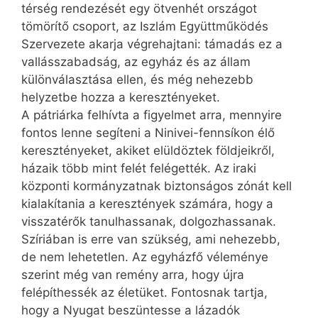
térség rendezését egy ötvenhét országot
tömörítő csoport, az Iszlám Együttműködés
Szervezete akarja végrehajtani: támadás ez a
vallásszabadság, az egyház és az állam
különválasztása ellen, és még nehezebb
helyzetbe hozza a keresztényeket.
A pátriárka felhívta a figyelmet arra, mennyire
fontos lenne segíteni a Ninivei-fennsíkon élő
keresztényeket, akiket elüldöztek földjeikről,
házaik több mint felét felégették. Az iraki
központi kormányzatnak biztonságos zónát kell
kialakítania a keresztények számára, hogy a
visszatérők tanulhassanak, dolgozhassanak.
Szíriában is erre van szükség, ami nehezebb,
de nem lehetetlen. Az egyházfő véleménye
szerint még van remény arra, hogy újra
felépíthessék az életüket. Fontosnak tartja,
hogy a Nyugat beszüntesse a lázadók