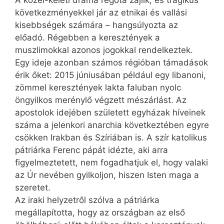
A közel-keleti dráma régóta zajlik, és tragikus
következményekkel jár az etnikai és vallási
kisebbségek számára – hangsúlyozta az
előadó. Régebben a keresztények a
muszlimokkal azonos jogokkal rendelkeztek.
Egy ideje azonban számos régióban támadások
érik őket: 2015 júniusában például egy libanoni,
zömmel keresztények lakta faluban nyolc
öngyilkos merénylő végzett mészárlást. Az
apostolok idejében született egyházak híveinek
száma a jelenkori anarchia következtében egyre
csökken Irakban és Szíriában is. A szír katolikus
pátriárka Ferenc pápát idézte, aki arra
figyelmeztetett, nem fogadhatjuk el, hogy valaki
az Úr nevében gyilkoljon, hiszen Isten maga a
szeretet.
Az iraki helyzetről szólva a pátriárka
megállapította, hogy az országban az első