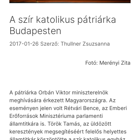
A szír katolikus pátriárka
Budapesten
2017-01-26
Szerző:
Thullner Zsuzsanna
Fotó: Merényi Zita
A pátriárka Orbán Viktor miniszterelnök
meghívására érkezett Magyarországra. Az
eseményen jelen volt Rétvári Bence, az Emberi
Erőforrások Minisztériuma parlamenti
államtitkára is. Török Tamás, az üldözött
keresztények megsegítéséért felelős helyettes
államtitkár köszöntötte a szír katolikus egyház