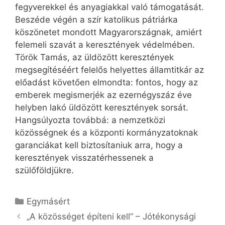
fegyverekkel és anyagiakkal való támogatását.
Beszéde végén a szír katolikus pátriárka
köszönetet mondott Magyarországnak, amiért
felemeli szavát a keresztények védelmében.
Török Tamás, az üldözött keresztények
megsegítéséért felelős helyettes államtitkár az
előadást követően elmondta: fontos, hogy az
emberek megismerjék az ezernégyszáz éve
helyben lakó üldözött keresztények sorsát.
Hangsúlyozta továbbá: a nemzetközi
közösségnek és a központi kormányzatoknak
garanciákat kell biztosítaniuk arra, hogy a
keresztények visszatérhessenek a
szülőföldjükre.
Kategória
Egymásért
„A közösséget építeni kell” – Jótékonysági