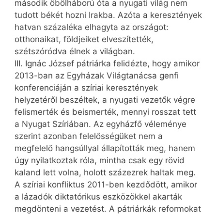
második öbölháború óta a nyugati világ nem
tudott békét hozni Irakba. Azóta a keresztények
hatvan százaléka elhagyta az országot:
otthonaikat, földjeiket elveszítették,
szétszóródva élnek a világban.
III. Ignác József pátriárka felidézte, hogy amikor
2013-ban az Egyházak Világtanácsa genfi
konferenciáján a szíriai keresztények
helyzetéről beszéltek, a nyugati vezetők végre
felismerték és beismerték, mennyi rosszat tett
a Nyugat Szíriában. Az egyházfő véleménye
szerint azonban felelősségüket nem a
megfelelő hangsúllyal állapították meg, hanem
úgy nyilatkoztak róla, mintha csak egy rövid
kaland lett volna, holott száz­ezrek haltak meg.
A szíriai konfliktus 2011-ben kezdődött, amikor
a lázadók diktatórikus eszközökkel akarták
megdönteni a vezetést. A pátriárkák reformokat