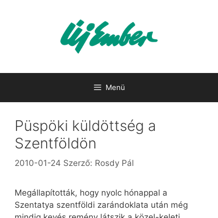
Kilépés
a
tartalomba
Menü
Püspöki küldöttség a
Szentföldön
2010-01-24
Szerző:
Rosdy Pál
Megállapították, hogy nyolc hónappal a
Szentatya szentföldi zarándoklata után még
mindig kevés remény látszik a közel-keleti