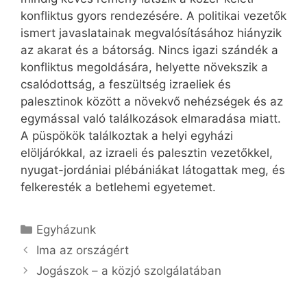
konfliktus gyors rendezésére. A politikai vezetők
ismert javaslatainak megvalósításához hiányzik
az akarat és a bátorság. Nincs igazi szándék a
konfliktus megoldására, helyette növekszik a
csalódottság, a feszültség izraeliek és
palesztinok között a növekvő nehézségek és az
egymással való találkozások elmaradása miatt.
A püspökök találkoztak a helyi egyházi
elöljárókkal, az izraeli és palesztin vezetőkkel,
nyugat-jordániai plébániákat látogattak meg, és
felkeresték a betlehemi egyetemet.
Kategória
Egyházunk
Ima az országért
Jogászok – a közjó szolgálatában