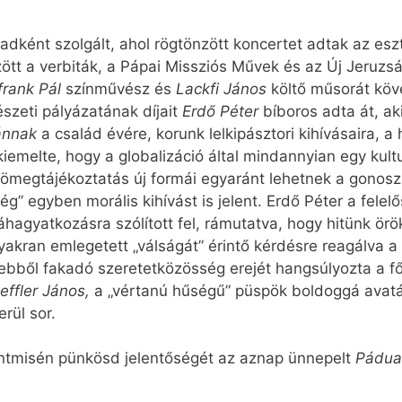
npadként szolgált, ahol rögtönzött koncertet adtak az e
zött a verbiták, a Pápai Missziós Művek és az Új Jeruzs
frank Pál
színművész és
Lackfi János
költő műsorát köv
szeti pályázatának díjait
Erdő Péter
bíboros adta át, a
ánnak
a család évére, korunk lelkipásztori kihívásaira, 
iemelte, hogy a globalizáció által mindannyian egy kultu
ömegtájékoztatás új formái egyaránt lehetnek a gonosz
” egyben morális kihívást is jelent. Erdő Péter a fele
áhagyatkozásra szólított fel, rámutatva, hogy hitünk ör
yakran emlegetett „válságát” érintő kérdésre reagálva a
ebből fakadó szeretetközösség erejét hangsúlyozta a fő
effler János,
a „vértanú hűségű” püspök boldoggá avatás
rül sor.
zentmisén pünkösd jelentőségét az aznap ünnepelt
Pádua