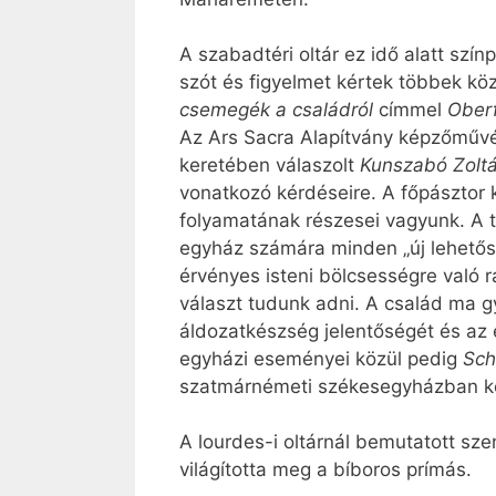
A szabadtéri oltár ez idő alatt szí
szót és figyelmet kértek többek kö
csemegék a családról
címmel
Ober
Az Ars Sacra Alapítvány képzőművé
keretében válaszolt
Kunszabó Zolt
vonatkozó kérdéseire. A főpásztor k
folyamatának részesei vagyunk. A t
egyház számára minden „új lehetőség
érvényes isteni bölcsességre való r
választ tudunk adni. A család ma g
áldozatkészség jelentőségét és az 
egyházi eseményei közül pedig
Sch
szatmárnémeti székesegyházban ke
A lourdes-i oltárnál bemutatott s
világította meg a bíboros prímás.