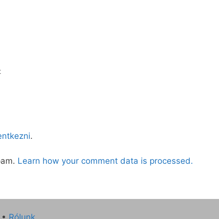
t
lentkezni
.
spam.
Learn how your comment data is processed.
•
Rólunk