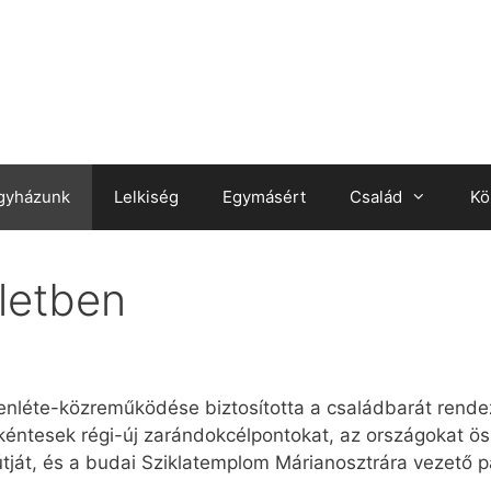
gyházunk
Lelkiség
Egymásért
Család
Kö
letben
lenléte-közreműködése biztosította a családbarát rend
kéntesek régi-új zarándokcélpontokat, az országokat ös
tját, és a budai Sziklatemplom Márianosztrára vezető pá