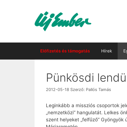
Kilépés
a
tartalomba
Előfizetés és támogatás
Hírek
E
Pünkösdi lendü
2012-05-18
Szerző:
Pallós Tamás
Leginkább a missziós csoportok je
„nemzetközi” hangulatát. Lelkes ön
szent helyeket „felfűző” Gyöngyök ú
Máriaremetén.