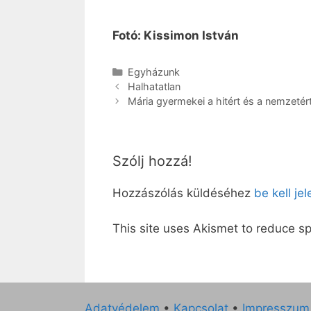
Fotó: Kissimon István
Kategória
Egyházunk
Halhatatlan
Mária gyermekei a hitért és a nemzetér
Szólj hozzá!
Hozzászólás küldéséhez
be kell je
This site uses Akismet to reduce 
Adatvédelem
•
Kapcsolat
•
Impresszum