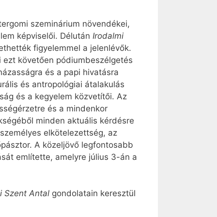
sztergomi szeminárium növendékei,
álem képviselői. Délután
Irodalmi
ethették figyelemmel a jelenlévők.
ki ezt követően pódiumbeszélgetés
a házasságra és a papi hivatásra
rális és antropológiai átalakulás
ság és a kegyelem közvetítői. Az
lősségérzetre és a mindenkor
ökségéből minden aktuális kérdésre
 személyes elkötelezettség, az
pásztor. A közeljövő legfontosabb
át említette, amelyre július 3-án a
i Szent Antal
gondolatain keresztül