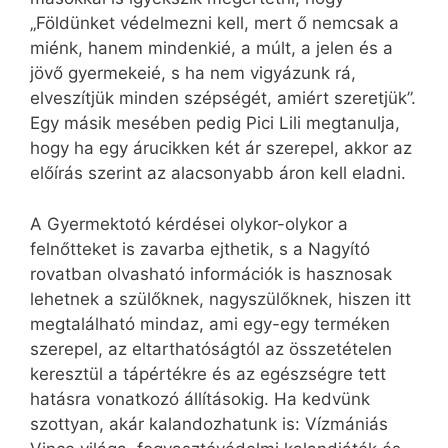
„Földünket védelmezni kell, mert ő nemcsak a
miénk, hanem mindenkié, a múlt, a jelen és a
jövő gyermekeié, s ha nem vigyázunk rá,
elveszítjük minden szépségét, amiért szeretjük”.
Egy másik mesében pedig Pici Lili megtanulja,
hogy ha egy árucikken két ár szerepel, akkor az
előírás szerint az alacsonyabb áron kell eladni.
A Gyermektotó kérdései olykor-olykor a
felnőtteket is zavarba ejthetik, s a Nagyító
rovatban olvasható információk is hasznosak
lehetnek a szülőknek, nagyszülőknek, hiszen itt
megtalálható mindaz, ami egy-egy terméken
szerepel, az eltarthatóságtól az összetételen
keresztül a tápértékre és az egészségre tett
hatásra vonatkozó állításokig. Ha kedvünk
szottyan, akár kalandozhatunk is: Vízmániás