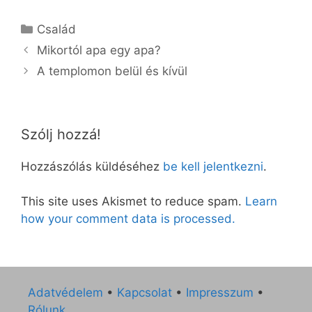
Kategória
Család
Mikortól apa egy apa?
A templomon belül és kívül
Szólj hozzá!
Hozzászólás küldéséhez
be kell jelentkezni
.
This site uses Akismet to reduce spam.
Learn
how your comment data is processed.
Adatvédelem
•
Kapcsolat
•
Impresszum
•
Rólunk