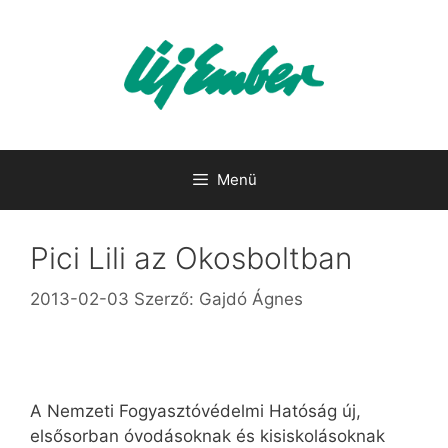
Kilépés
a
tartalomba
Menü
Pici Lili az Okosboltban
2013-02-03
Szerző:
Gajdó Ágnes
A Nemzeti Fogyasztóvédelmi Hatóság új,
elsősorban óvodásoknak és kisiskolásoknak