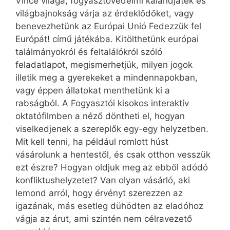
Vince világa, fogyasztóvédelmi kalandjáték és
világbajnokság várja az érdeklődőket, vagy
benevezhetünk az Európai Unió Fedezzük fel
Európát! című játékába. Kitölthetünk európai
találmányokról és feltalálókról szóló
feladatlapot, megismerhetjük, milyen jogok
illetik meg a gyerekeket a mindennapokban,
vagy éppen állatokat menthetünk ki a
rabságból. A Fogyasztói kisokos interaktív
oktatófilmben a néző döntheti el, hogyan
viselkedjenek a szereplők egy-egy helyzetben.
Mit kell tenni, ha például romlott húst
vásárolunk a hentestől, és csak otthon vesszük
ezt észre? Hogyan oldjuk meg az ebből adódó
konfliktushelyzetet? Van olyan vásárló, aki
lemond arról, hogy érvényt szerezzen az
igazának, más esetleg dühödten az eladóhoz
vágja az árut, ami szintén nem célravezető