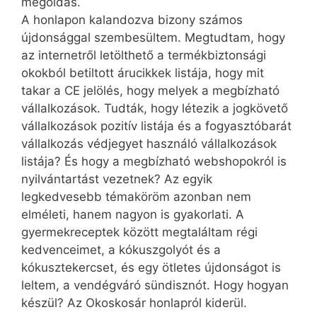
megoldás.
A honlapon kalandozva bizony számos
újdonsággal szembesültem. Megtudtam, hogy
az internetről letölthető a termékbiztonsági
okokból betiltott árucikkek listája, hogy mit
takar a CE jelölés, hogy melyek a megbízható
vállalkozások. Tudták, hogy létezik a jogkövető
vállalkozások pozitív listája és a fogyasztóbarát
vállalkozás védjegyet használó vállalkozások
listája? És hogy a megbízható webshopokról is
nyilvántartást vezetnek? Az egyik
legkedvesebb témaköröm azonban nem
elméleti, hanem nagyon is gyakorlati. A
gyermekreceptek között megtaláltam régi
kedvenceimet, a kókuszgolyót és a
kókusztekercset, és egy ötletes újdonságot is
leltem, a vendégváró sündisznót. Hogy hogyan
készül? Az Okoskosár honlapról kiderül.