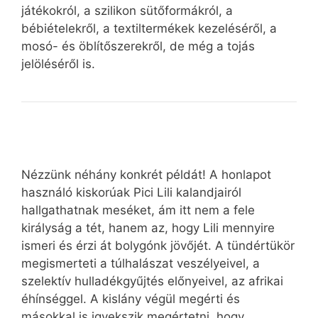
játékokról, a szilikon sütőformákról, a
bébiételekről, a textiltermékek kezeléséről, a
mosó- és öblítőszerekről, de még a tojás
jelöléséről is.
Nézzünk néhány konkrét példát! A honlapot
használó kiskorúak Pici Lili kalandjairól
hallgathatnak meséket, ám itt nem a fele
királyság a tét, hanem az, hogy Lili mennyire
ismeri és érzi át bolygónk jövőjét. A tündértükör
megismerteti a túlhalászat veszélyeivel, a
szelektív hulladékgyűjtés előnyeivel, az afrikai
éhínséggel. A kislány végül megérti és
másokkal is igyekszik megértetni, hogy