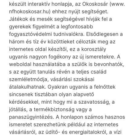
készült interaktív honlapja, az Okoskosár (www.
nfhokoskosar.hu) ehhez nyújt segítséget.
Játékok és mesék segítségével hívják fel a
gyerekek figyelmét a legfontosabb
fogyasztóvédelmi tudnivalókra. Elsődlegesen a
három és tíz év közöttieket célozták meg az
internetes oldal készítői, ez a korosztály
ugyanis nagyon fogékony az új ismeretekre. A
weboldal használatába a szülők is bevonhatók,
s az együtt tanulás révén a teljes család
szemléletmódja, vásárlási szokásai
átalakulhatnak. Gyakran ugyanis a felnőttek
sincsenek tisztában olyan alapvető
kérdésekkel, mint hogy mi a szavatosság, a
jótállás, a termékbiztonság vagy a
panaszügyintézés. A honlapon számos hasznos
ismeretet szerezhetünk például az internetes
vásárlásról, az üdítő- és energiaitalokról, a vízi