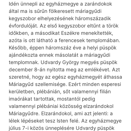
Idén ünnepli az egyházmegye a zarándokok
által ma is sűrűn fölkeresett máriagyűdi
kegyszobor elhelyezésének háromszázadik
évfordulóját. Az első kegyszobor eltűnt a török
időkben, a másodikat Eszékre menekítették,
azóta is ott látható a ferencesek templomában.
Később, éppen háromszáz éve a helyi püspök
ajándékozta ennek másolatát a máriagyűdi
templomnak. Udvardy György megyés püspök
december 8-án nyitotta meg az emlékévet. Azt
szeretné, hogy az egész egyházmegyét áthassa
Máriagyűd szellemisége. Ezért minden esperesi
kerületben, plébánián, sőt valamennyi filián
imaórákat tartottak, mostantól pedig
valamennyi plébániai közösség elzarándokol
Máriagyűdre. Elzarándokol, ami azt jelenti: a
lélek lépéseket tesz Isten felé. Az egyházmegye
július 7-i közös ünneplésére Udvardy püspök