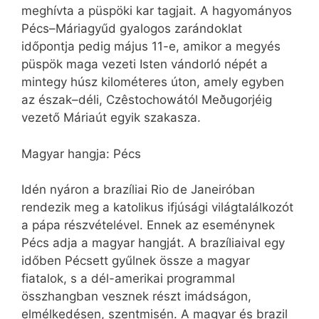
meghívta a püspöki kar tagjait. A hagyományos
Pécs–Máriagyűd gyalogos zarándoklat
időpontja pedig május 11-e, amikor a megyés
püspök maga vezeti Isten vándorló népét a
mintegy húsz kilométeres úton, amely egyben
az észak–déli, Czêstochowától Meðugorjéig
vezető Máriaút egyik szakasza.
Magyar hangja: Pécs
Idén nyáron a brazíliai Rio de Janeiróban
rendezik meg a katolikus ifjúsági világtalálkozót
a pápa részvételével. Ennek az eseménynek
Pécs adja a magyar hangját. A brazíliaival egy
időben Pécsett gyűlnek össze a magyar
fiatalok, s a dél-amerikai programmal
összhangban vesznek részt imádságon,
elmélkedésen, szentmisén. A magyar és brazil