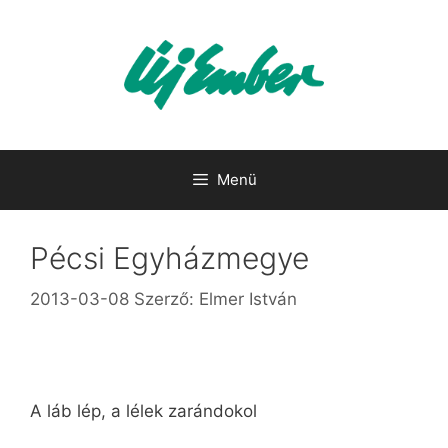
Kilépés
a
tartalomba
Menü
Pécsi Egyházmegye
2013-03-08
Szerző:
Elmer István
A láb lép, a lélek zarándokol