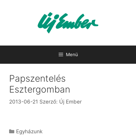
Kilépés
a
tartalomba
Menü
Papszentelés
Esztergomban
2013-06-21
Szerző:
Új Ember
Kategória
Egyházunk