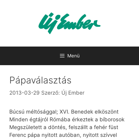
Kilépés
a
tartalomba
Menü
Pápaválasztás
2013-03-29
Szerző:
Új Ember
Búcsú méltósággal; XVI. Benedek elköszönt
Minden égtájról Rómába érkeztek a bíborosok
Megszületett a döntés, felszállt a fehér füst
Ferenc pápa nyitott autóban, nyitott szívvel