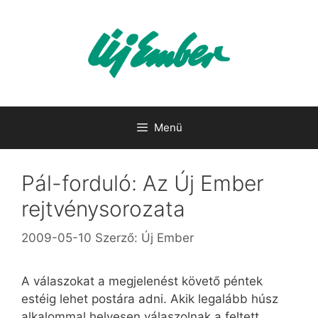
Kilépés
a
tartalomba
Menü
Pál-forduló: Az Új Ember
rejtvénysorozata
2009-05-10
Szerző:
Új Ember
A válaszokat a megjelenést követő péntek
estéig lehet postára adni. Akik legalább húsz
alkalommal helyesen válaszolnak a feltett