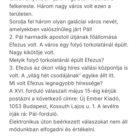
felkereste. Három nagy város volt ezen a
területen.
Sorolja fel három olyan galáciai város nevét,
amelyekben valószínűleg járt Pál!
2. Pál harmadik apostoli útjának főállomása
Efezus volt. A város egy folyó torkolatánál épült.
Nagy kikötője volt.
Melyik folyó torkolatánál épült Efezus?
3. Efezus az ókori világ híres vallási központja is
volt. A „világ hét csodájának” egyike állt itt.
Mi volt Efezus legnagyobb híressége?
A XVI. forduló válaszait május 15-éig kérjük
postázni a következő címre: Új Ember Kiadó,
1053 Budapest, Kossuth Lajos u. 1. A levélre
írják rá: Pál-forduló.
Elektronikus úton beérkezett válaszokat nem áll
módunkban elfogadni és értékelni.