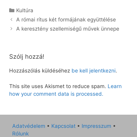
Kategória
Kultúra
A római rítus két formájának együttélése
A keresztény szellemiségű művek ünnepe
Szólj hozzá!
Hozzászólás küldéséhez
be kell jelentkezni
.
This site uses Akismet to reduce spam.
Learn
how your comment data is processed.
Adatvédelem
•
Kapcsolat
•
Impresszum
•
Rólunk