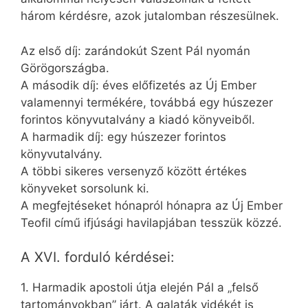
három kérdésre, azok jutalomban részesülnek.
Az első díj: zarándokút Szent Pál nyomán
Görögországba.
A második díj: éves előfizetés az Új Ember
valamennyi termékére, továbbá egy húszezer
forintos könyvutalvány a kiadó könyveiből.
A harmadik díj: egy húszezer forintos
könyvutalvány.
A többi sikeres versenyző között értékes
könyveket sorsolunk ki.
A megfejtéseket hónapról hónapra az Új Ember
Teofil című ifjúsági havilapjában tesszük közzé.
A XVI. forduló kérdései:
1. Harmadik apostoli útja elején Pál a „felső
tartományokban” járt. A galaták vidékét is