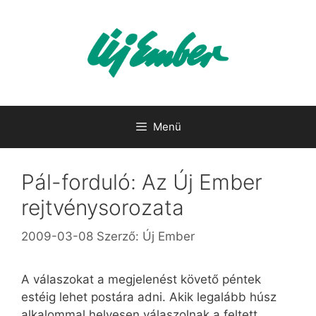
Kilépés
a
tartalomba
Menü
Pál-forduló: Az Új Ember
rejtvénysorozata
2009-03-08
Szerző:
Új Ember
A válaszokat a megjelenést követő péntek
estéig lehet postára adni. Akik legalább húsz
alkalommal helyesen válaszolnak a feltett