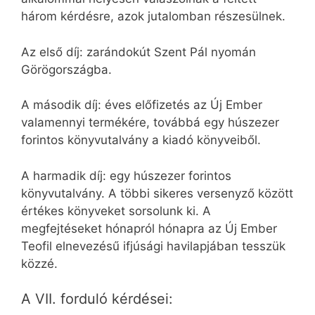
három kérdésre, azok jutalomban részesülnek.
Az első díj: zarándokút Szent Pál nyomán
Görögországba.
A második díj: éves előfizetés az Új Ember
valamennyi termékére, továbbá egy húszezer
forintos könyvutalvány a kiadó könyveiből.
A harmadik díj: egy húszezer forintos
könyvutalvány. A többi sikeres versenyző között
értékes könyveket sorsolunk ki. A
megfejtéseket hónapról hónapra az Új Ember
Teofil elnevezésű ifjúsági havilapjában tesszük
közzé.
A VII. forduló kérdései: