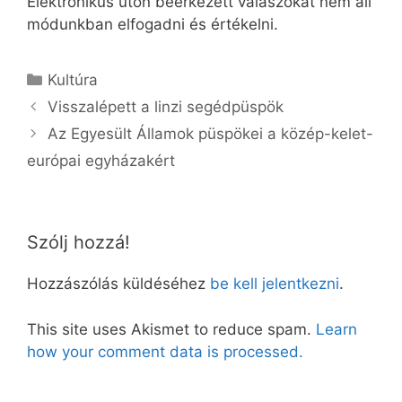
Elektronikus úton beérkezett válaszokat nem áll
módunkban elfogadni és értékelni.
Kategória
Kultúra
Visszalépett a linzi segédpüspök
Az Egyesült Államok püspökei a közép-kelet-
európai egyházakért
Szólj hozzá!
Hozzászólás küldéséhez
be kell jelentkezni
.
This site uses Akismet to reduce spam.
Learn
how your comment data is processed.