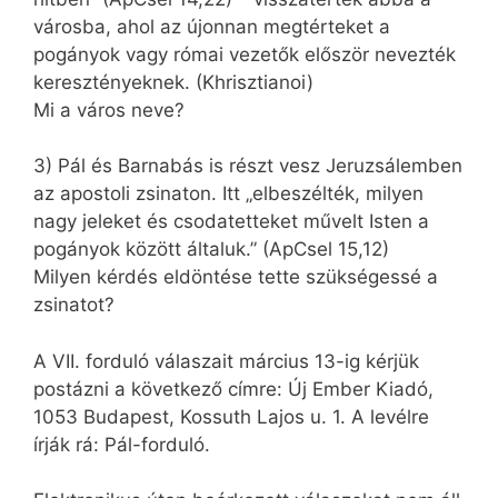
városba, ahol az újonnan megtérteket a
pogányok vagy római vezetők először nevezték
keresztényeknek. (Khrisztianoi)
Mi a város neve?
3) Pál és Barnabás is részt vesz Jeruzsálemben
az apostoli zsinaton. Itt „elbeszélték, milyen
nagy jeleket és csodatetteket művelt Isten a
pogányok között általuk.” (ApCsel 15,12)
Milyen kérdés eldöntése tette szükségessé a
zsinatot?
A VII. forduló válaszait március 13-ig kérjük
postázni a következő címre: Új Ember Kiadó,
1053 Budapest, Kossuth Lajos u. 1. A levélre
írják rá: Pál-forduló.