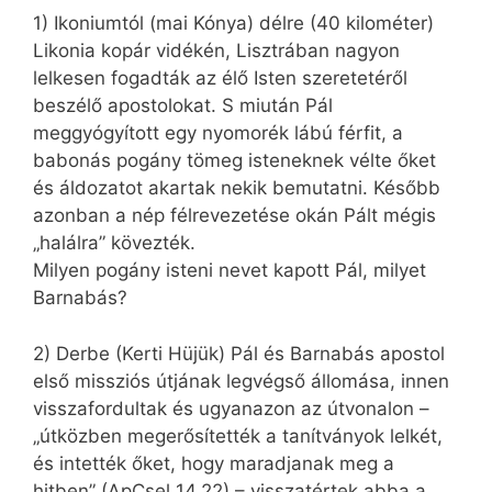
1) Ikoniumtól (mai Kónya) délre (40 kilométer)
Likonia kopár vidékén, Lisztrában nagyon
lelkesen fogadták az élő Isten szeretetéről
beszélő apostolokat. S miután Pál
meggyógyított egy nyomorék lábú férfit, a
babonás pogány tömeg isteneknek vélte őket
és áldozatot akartak nekik bemutatni. Később
azonban a nép félrevezetése okán Pált mégis
„halálra” kövezték.
Milyen pogány isteni nevet kapott Pál, milyet
Barnabás?
2) Derbe (Kerti Hüjük) Pál és Barnabás apostol
első missziós útjának legvégső állomása, innen
visszafordultak és ugyanazon az útvonalon –
„útközben megerősítették a tanítványok lelkét,
és intették őket, hogy maradjanak meg a
hitben” (ApCsel 14,22) – visszatértek abba a