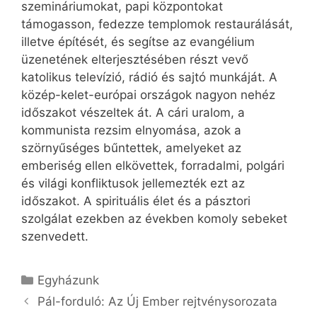
szemináriumokat, papi központokat
támogasson, fedezze templomok restaurálását,
illetve építését, és segítse az evangélium
üzenetének elterjesztésében részt vevő
katolikus televízió, rádió és sajtó munkáját. A
közép-kelet-európai országok nagyon nehéz
időszakot vészeltek át. A cári uralom, a
kommunista rezsim elnyomása, azok a
szörnyűséges bűntettek, amelyeket az
emberiség ellen elkövettek, forradalmi, polgári
és világi konfliktusok jellemezték ezt az
időszakot. A spirituális élet és a pásztori
szolgálat ezekben az években komoly sebeket
szenvedett.
Kategória
Egyházunk
Pál-forduló: Az Új Ember rejtvénysorozata