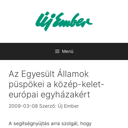
Kilépés
a
tartalomba
Menü
Az Egyesült Államok
püspökei a közép-kelet-
európai egyházakért
2009-03-08
Szerző:
Új Ember
A segítségnyújtás arra szolgál, hogy