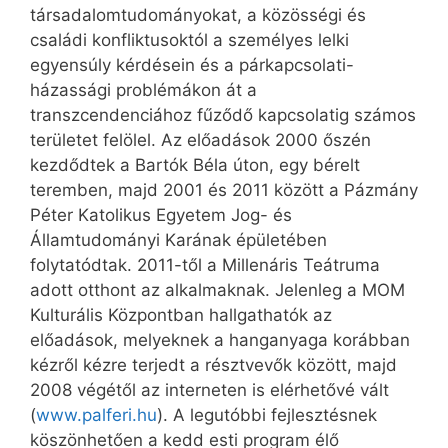
társadalomtudományokat, a közösségi és
családi konfliktusoktól a személyes lelki
egyensúly kérdésein és a párkapcsolati-
házassági problémákon át a
transzcendenciához fűződő kapcsolatig számos
területet felölel. Az előadások 2000 őszén
kezdődtek a Bartók Béla úton, egy bérelt
teremben, majd 2001 és 2011 között a Pázmány
Péter Katolikus Egyetem Jog- és
Államtudományi Karának épületében
folytatódtak. 2011-től a Millenáris Teátruma
adott otthont az alkalmaknak. Jelenleg a MOM
Kulturális Központban hallgathatók az
előadások, melyeknek a hanganyaga korábban
kézről kézre terjedt a résztvevők között, majd
2008 végétől az interneten is elérhetővé vált
(
www.palferi.hu
). A legutóbbi fejlesztésnek
köszönhetően a kedd esti program élő