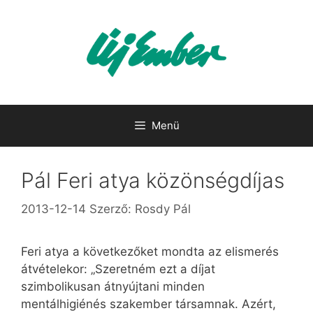
Kilépés
a
tartalomba
Menü
Pál Feri atya közönségdíjas
2013-12-14
Szerző:
Rosdy Pál
Feri atya a következőket mondta az elismerés
átvételekor: „Szeretném ezt a díjat
szimbolikusan átnyújtani minden
mentálhigiénés szakember társamnak. Azért,