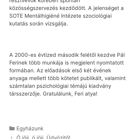
résztvevők körében spontán
közösségszervezés kezdődött. A jelenséget a
SOTE Mentálhigiéné Intézete szociológiai
kutatás során vizsgálja.
A 2000-es évtized második felétől kezdve Pál
Ferinek több munkája is megjelent nyomtatott
formában. Az előadások első két évének
anyaga mellett több kötetet publikált, valamint
számtalan pszichológiai témájú kiadvány
társszerzője. Gratulálunk, Feri atya!
Kategória
Egyházunk
Ó jöjj, ó jöjj, Üdvözítő!