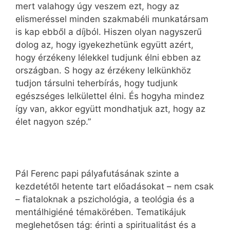
mert valahogy úgy veszem ezt, hogy az
elismeréssel minden szakmabéli munkatársam
is kap ebből a díjból. Hiszen olyan nagyszerű
dolog az, hogy igyekezhetünk együtt azért,
hogy érzékeny lélekkel tudjunk élni ebben az
országban. S hogy az érzékeny lelkünkhöz
tudjon társulni teherbírás, hogy tudjunk
egészséges lelkülettel élni. És hogyha mindez
így van, akkor együtt mondhatjuk azt, hogy az
élet nagyon szép.”
Pál Ferenc papi pályafutásának szinte a
kezdetétől hetente tart előadásokat – nem csak
– fiataloknak a pszichológia, a teológia és a
mentálhigiéné témakörében. Tematikájuk
meglehetősen tág: érinti a spiritualitást és a